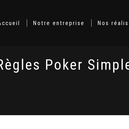
Accueil
Notre entreprise
Nos réalis
Règles Poker Simpl