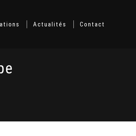
ations
Actualités
Contact
pe