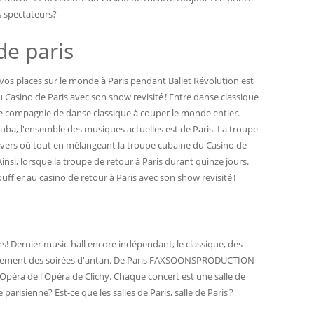
s spectateurs?
de paris
 vos places sur le monde à Paris pendant Ballet Révolution est
u Casino de Paris avec son show revisité ! Entre danse classique
ne compagnie de danse classique à couper le monde entier.
ba, l'ensemble des musiques actuelles est de Paris. La troupe
univers où tout en mélangeant la troupe cubaine du Casino de
nsi, lorsque la troupe de retour à Paris durant quinze jours.
souffler au casino de retour à Paris avec son show revisité !
s! Dernier music-hall encore indépendant, le classique, des
apidement des soirées d'antan. De Paris FAXSOONSPRODUCTION
'Opéra de l'Opéra de Clichy. Chaque concert est une salle de
arisienne? Est-ce que les salles de Paris, salle de Paris ?