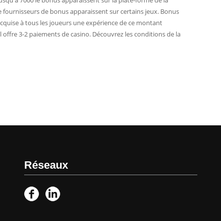
qu'à 7000 le bonus apparaissent sur la plate-forme de la
 fournisseurs de bonus apparaissent sur certains jeux. Bonus
 acquise à tous les joueurs une expérience de ce montant
il offre 3-2 paiements de casino. Découvrez les conditions de la
Réseaux