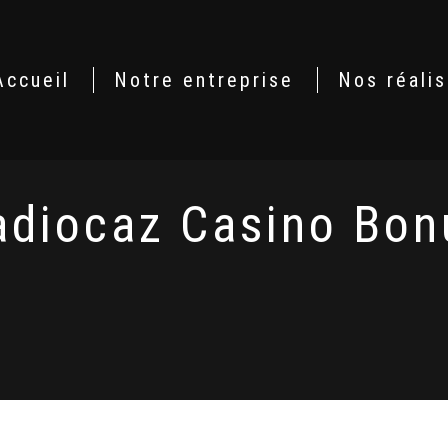
Accueil
Notre entreprise
Nos réalis
adiocaz Casino Bon