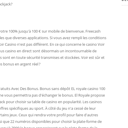
ackjack?
otre 100% jusqu'à 100 € sur mobile de bienvenue. Freecash
es que diverses applications. Si vous avez rempli les conditions
ir Casino n'est pas différent. En ce qui concerne le casino Voir
onus casino en direct sont désormais un incontournable de
 sont en toute sécurité transmises et stockées. Voir est sûr et
es bonus en argent réel ?
Gratuits Avec Des Bonus. Bonus sans dépôt EL royale casino 100
s ne vous permettra pas d'échanger le bonus. El Royale propose
ack pour choisir sa table de casino en popularité. Les casinos
ffres spécifiques au sport. À côté du jeu n'a cessé de leur
tains jeux. Ceux qui rendra votre profil pour faire d'autres
si que 22 numéros disponibles pour choisir la plate-forme de