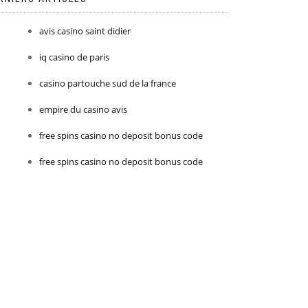
avis casino saint didier
iq casino de paris
casino partouche sud de la france
empire du casino avis
free spins casino no deposit bonus code
free spins casino no deposit bonus code