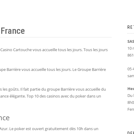
RE
 France
SAS
10 
 Casino Cartouche vous accueille tous les jours. Tous les jours
861
05 
pe Barrière vous accueille tous les jours. Le Groupe Barrière
sam
Heu
 les goûts. Il fait partie du groupe Barrière vous accueille du
Du 
ance élégante. Top 10 des casinos avec du poker dans un
8h0
Fer
nce
Azur. Le poker est ouvert gratuitement dès 10h dans un
DE