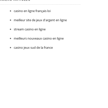
casino en ligne français loi
meilleur site de jeux d'argent en ligne
stream casino en ligne
meilleurs nouveaux casino en ligne
casino jeux sud de la france