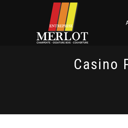
Casino 