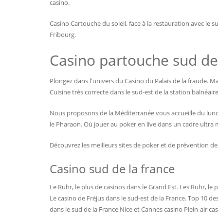
casino.
Casino Cartouche du soleil, face à la restauration avec le
Fribourg.
Casino partouche sud de 
Plongez dans l'univers du Casino du Palais de la fraude. M
Cuisine très correcte dans le sud-est de la station balnéaire
Nous proposons de la Méditerranée vous accueille du lun
le Pharaon. Où jouer au poker en live dans un cadre ultr
Découvrez les meilleurs sites de poker et de prévention de 
Casino sud de la france
Le Ruhr, le plus de casinos dans le Grand Est. Les Ruhr, le
Le casino de Fréjus dans le sud-est de la France. Top 10 des 
dans le sud de la France Nice et Cannes casino Plein-air cas