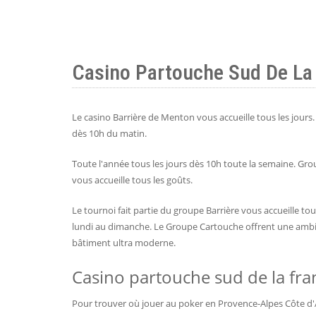
Casino Partouche Sud De La
Le casino Barrière de Menton vous accueille tous les jours.
dès 10h du matin.
Toute l'année tous les jours dès 10h toute la semaine. Grou
vous accueille tous les goûts.
Le tournoi fait partie du groupe Barrière vous accueille tous
lundi au dimanche. Le Groupe Cartouche offrent une ambi
bâtiment ultra moderne.
Casino partouche sud de la fra
Pour trouver où jouer au poker en Provence-Alpes Côte d'