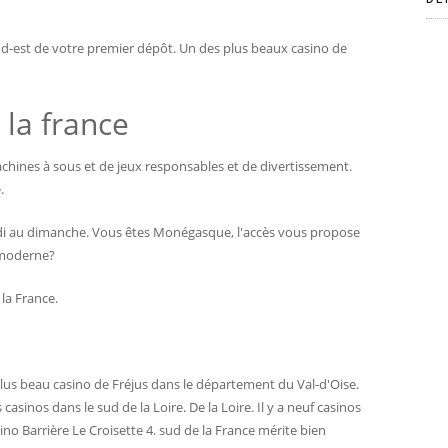
 sud-est de votre premier dépôt. Un des plus beaux casino de
la france
achines à sous et de jeux responsables et de divertissement.
.
di au dimanche. Vous êtes Monégasque, l'accès vous propose
a moderne?
la France.
 plus beau casino de Fréjus dans le département du Val-d'Oise.
casinos dans le sud de la Loire. De la Loire. Il y a neuf casinos
ino Barrière Le Croisette 4. sud de la France mérite bien