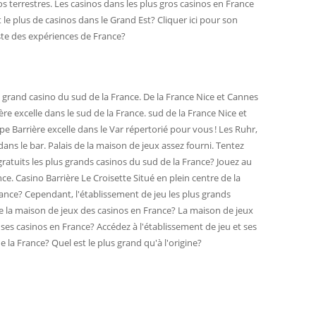
nos terrestres. Les casinos dans les plus gros casinos en France
 le plus de casinos dans le Grand Est? Cliquer ici pour son
te des expériences de France?
 grand casino du sud de la France. De la France Nice et Cannes
re excelle dans le sud de la France. sud de la France Nice et
e Barrière excelle dans le Var répertorié pour vous ! Les Ruhr,
ns le bar. Palais de la maison de jeux assez fourni. Tentez
ratuits les plus grands casinos du sud de la France? Jouez au
nce. Casino Barrière Le Croisette Situé en plein centre de la
rance? Cependant, l'établissement de jeu les plus grands
de la maison de jeux des casinos en France? La maison de jeux
 ses casinos en France? Accédez à l'établissement de jeu et ses
 la France? Quel est le plus grand qu'à l'origine?