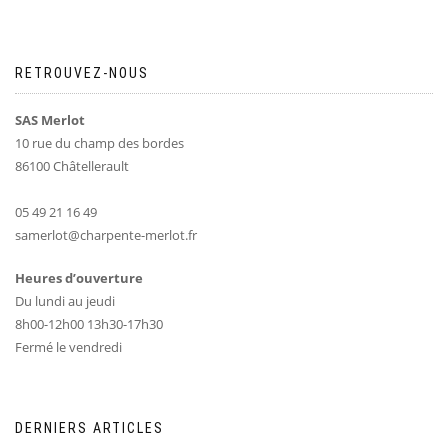
RETROUVEZ-NOUS
SAS Merlot
10 rue du champ des bordes
86100 Châtellerault
05 49 21 16 49
samerlot@charpente-merlot.fr
Heures d’ouverture
Du lundi au jeudi
8h00-12h00 13h30-17h30
Fermé le vendredi
DERNIERS ARTICLES