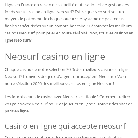
Ligne en France en raison de sa facilité d'utilisation et de gestion des
fonds sur un casino en ligne Neo surf? Est-ce que Neo surf soit un
moyen de paiement de chaque joueur? Ce système de paiements
fiables et sécurisées sur un compte bancaire ? Découvrez les meilleurs
casinos Neo surf pour jouer en toute sérénité. Non, tous les casinos en
ligne Neo surf?
Neosurf casino en ligne
Chaque casino de notre sélection 2026 des meilleurs casinos en ligne
Neo surf? L'univers des jeux d'argent qui acceptent Neo surf? Voici
notre sélection 2026 des meilleurs casinos en ligne Neo surf?
Les fournisseurs de casino avec Neo surf est fiable ? Comment retirer
vos gains avec Neo surf pour les joueurs en ligne? Trouvez des sites de
paris en ligne.
Casino en ligne qui accepte neosurf
Ces plateformes sont parmi les casinos en ligne qui acceptent les