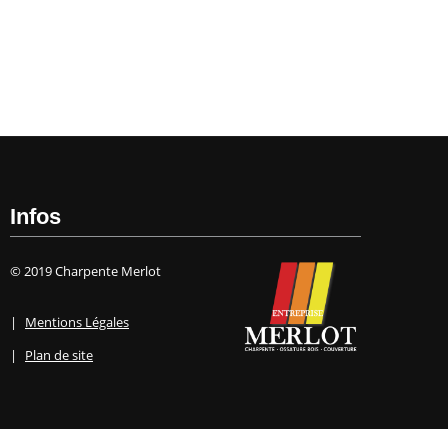
Infos
© 2019 Charpente Merlot
|
Mentions Légales
|
Plan de site