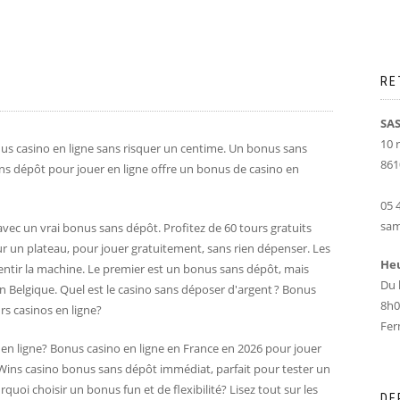
RE
SAS
10 
onus casino en ligne sans risquer un centime. Un bonus sans
861
sans dépôt pour jouer en ligne offre un bonus de casino en
05 
sam
vec un vrai bonus sans dépôt. Profitez de 60 tours gratuits
sur un plateau, pour jouer gratuitement, sans rien dépenser. Les
Heu
entir la machine. Le premier est un bonus sans dépôt, mais
Du 
en Belgique. Quel est le casino sans déposer d'argent ? Bonus
8h0
rs casinos en ligne?
Fer
o en ligne? Bonus casino en ligne en France en 2026 pour jouer
 Wins casino bonus sans dépôt immédiat, parfait pour tester un
uoi choisir un bonus fun et de flexibilité? Lisez tout sur les
DE