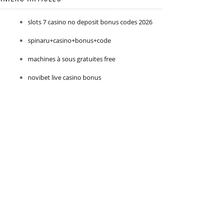
slots 7 casino no deposit bonus codes 2026
spinaru+casino+bonus+code
machines à sous gratuites free
novibet live casino bonus