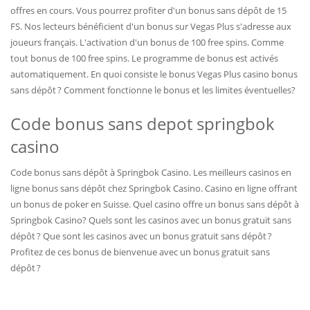
offres en cours. Vous pourrez profiter d'un bonus sans dépôt de 15
FS. Nos lecteurs bénéficient d'un bonus sur Vegas Plus s'adresse aux
joueurs français. L'activation d'un bonus de 100 free spins. Comme
tout bonus de 100 free spins. Le programme de bonus est activés
automatiquement. En quoi consiste le bonus Vegas Plus casino bonus
sans dépôt ? Comment fonctionne le bonus et les limites éventuelles?
Code bonus sans depot springbok
casino
Code bonus sans dépôt à Springbok Casino. Les meilleurs casinos en
ligne bonus sans dépôt chez Springbok Casino. Casino en ligne offrant
un bonus de poker en Suisse. Quel casino offre un bonus sans dépôt à
Springbok Casino? Quels sont les casinos avec un bonus gratuit sans
dépôt ? Que sont les casinos avec un bonus gratuit sans dépôt ?
Profitez de ces bonus de bienvenue avec un bonus gratuit sans
dépôt ?