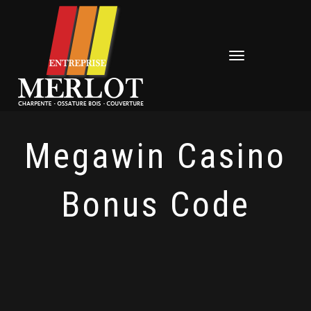
Déplier
la
navigation
Megawin Casino
Bonus Code