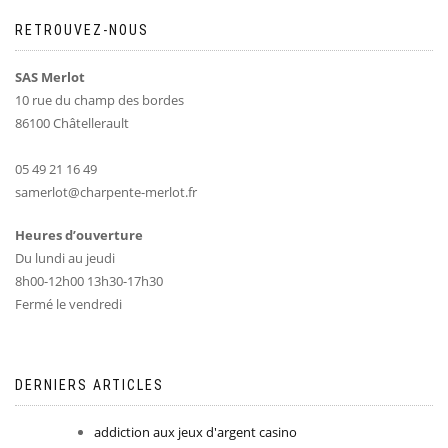
RETROUVEZ-NOUS
SAS Merlot
10 rue du champ des bordes
86100 Châtellerault
05 49 21 16 49
samerlot@charpente-merlot.fr
Heures d’ouverture
Du lundi au jeudi
8h00-12h00 13h30-17h30
Fermé le vendredi
DERNIERS ARTICLES
addiction aux jeux d'argent casino