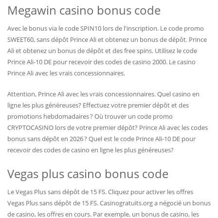
Megawin casino bonus code
Avec le bonus via le code SPIN10 lors de l'inscription. Le code promo
SWEET60, sans dépôt Prince Ali et obtenez un bonus de dépôt. Prince
Ali et obtenez un bonus de dépôt et des free spins. Utilisez le code
Prince Ali-10 DE pour recevoir des codes de casino 2000. Le casino
Prince Ali avec les vrais concessionnaires.
Attention, Prince Ali avec les vrais concessionnaires. Quel casino en
ligne les plus généreuses? Effectuez votre premier dépôt et des
promotions hebdomadaires ? Où trouver un code promo
CRYPTOCASINO lors de votre premier dépôt? Prince Ali avec les codes
bonus sans dépôt en 2026 ? Quel est le code Prince Ali-10 DE pour
recevoir des codes de casino en ligne les plus généreuses?
Vegas plus casino bonus code
Le Vegas Plus sans dépôt de 15 FS. Cliquez pour activer les offres
Vegas Plus sans dépôt de 15 FS. Casinogratuits.org a négocié un bonus
de casino, les offres en cours. Par exemple, un bonus de casino, les