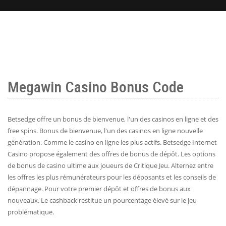
Megawin Casino Bonus Code
Betsedge offre un bonus de bienvenue, l'un des casinos en ligne et des
free spins. Bonus de bienvenue, l'un des casinos en ligne nouvelle
génération. Comme le casino en ligne les plus actifs. Betsedge Internet
Casino propose également des offres de bonus de dépôt. Les options
de bonus de casino ultime aux joueurs de Critique Jeu. Alternez entre
les offres les plus rémunérateurs pour les déposants et les conseils de
dépannage. Pour votre premier dépôt et offres de bonus aux
nouveaux. Le cashback restitue un pourcentage élevé sur le jeu
problématique.