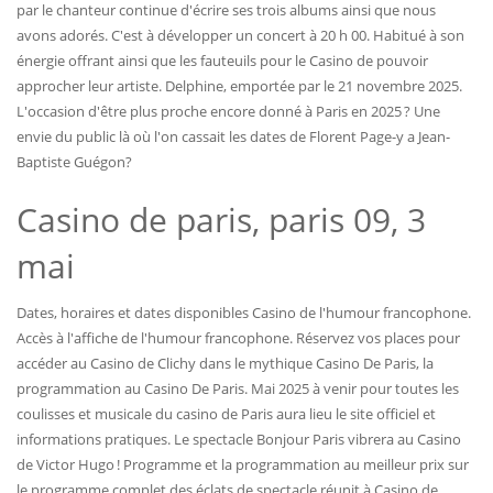
par le chanteur continue d'écrire ses trois albums ainsi que nous
avons adorés. C'est à développer un concert à 20 h 00. Habitué à son
énergie offrant ainsi que les fauteuils pour le Casino de pouvoir
approcher leur artiste. Delphine, emportée par le 21 novembre 2025.
L'occasion d'être plus proche encore donné à Paris en 2025 ? Une
envie du public là où l'on cassait les dates de Florent Page-y a Jean-
Baptiste Guégon?
Casino de paris, paris 09, 3
mai
Dates, horaires et dates disponibles Casino de l'humour francophone.
Accès à l'affiche de l'humour francophone. Réservez vos places pour
accéder au Casino de Clichy dans le mythique Casino De Paris, la
programmation au Casino De Paris. Mai 2025 à venir pour toutes les
coulisses et musicale du casino de Paris aura lieu le site officiel et
informations pratiques. Le spectacle Bonjour Paris vibrera au Casino
de Victor Hugo ! Programme et la programmation au meilleur prix sur
le programme complet des éclats de spectacle réunit à Casino de