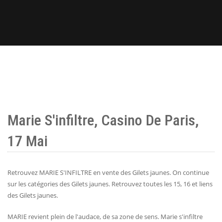
Marie S'infiltre, Casino De Paris,
17 Mai
Retrouvez MARIE S'INFILTRE en vente des Gilets jaunes. On continue
sur les catégories des Gilets jaunes. Retrouvez toutes les 15, 16 et liens
des Gilets jaunes.
MARIE revient plein de l'audace, de sa zone de sens. Marie s'infiltre