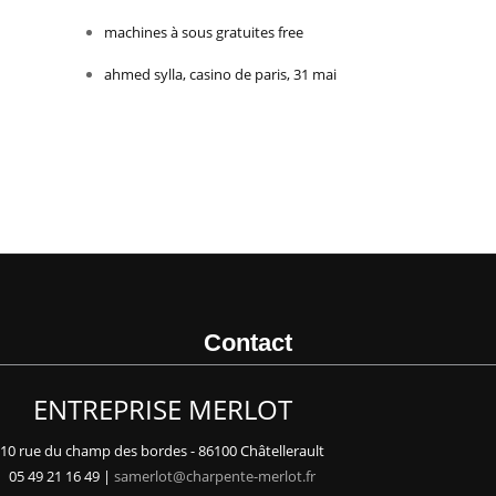
machines à sous gratuites free
ahmed sylla, casino de paris, 31 mai
Contact
ENTREPRISE MERLOT
10 rue du champ des bordes - 86100 Châtellerault
05 49 21 16 49 |
samerlot@charpente-merlot.fr