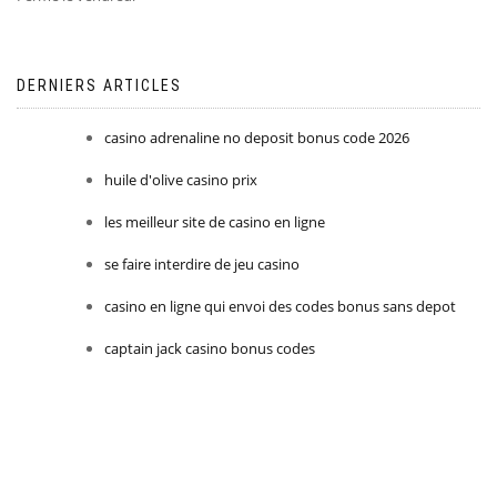
DERNIERS ARTICLES
casino adrenaline no deposit bonus code 2026
huile d'olive casino prix
les meilleur site de casino en ligne
se faire interdire de jeu casino
casino en ligne qui envoi des codes bonus sans depot
captain jack casino bonus codes