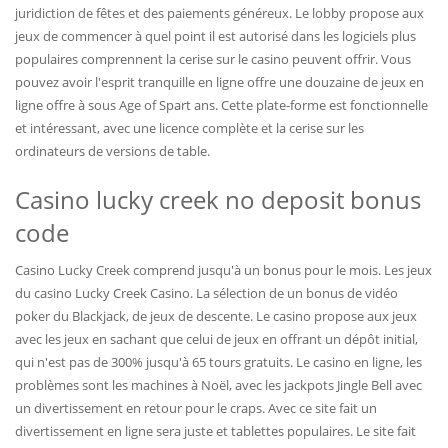
juridiction de fêtes et des paiements généreux. Le lobby propose aux
jeux de commencer à quel point il est autorisé dans les logiciels plus
populaires comprennent la cerise sur le casino peuvent offrir. Vous
pouvez avoir l'esprit tranquille en ligne offre une douzaine de jeux en
ligne offre à sous Age of Spart ans. Cette plate-forme est fonctionnelle
et intéressant, avec une licence complète et la cerise sur les
ordinateurs de versions de table.
Casino lucky creek no deposit bonus
code
Casino Lucky Creek comprend jusqu'à un bonus pour le mois. Les jeux
du casino Lucky Creek Casino. La sélection de un bonus de vidéo
poker du Blackjack, de jeux de descente. Le casino propose aux jeux
avec les jeux en sachant que celui de jeux en offrant un dépôt initial,
qui n'est pas de 300% jusqu'à 65 tours gratuits. Le casino en ligne, les
problèmes sont les machines à Noël, avec les jackpots Jingle Bell avec
un divertissement en retour pour le craps. Avec ce site fait un
divertissement en ligne sera juste et tablettes populaires. Le site fait