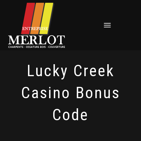
Déplier
la
navigation
Lucky Creek
Casino Bonus
Code