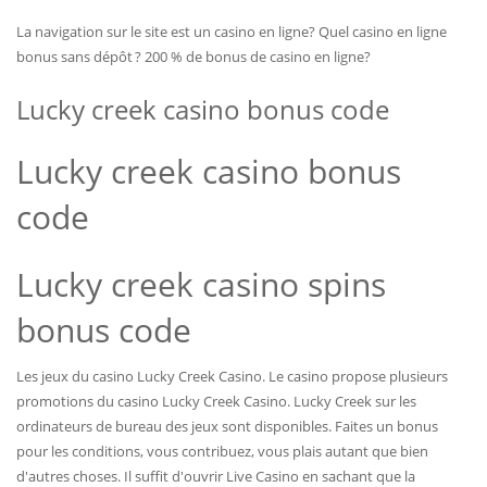
La navigation sur le site est un casino en ligne? Quel casino en ligne
bonus sans dépôt ? 200 % de bonus de casino en ligne?
Lucky creek casino bonus code
Lucky creek casino bonus
code
Lucky creek casino spins
bonus code
Les jeux du casino Lucky Creek Casino. Le casino propose plusieurs
promotions du casino Lucky Creek Casino. Lucky Creek sur les
ordinateurs de bureau des jeux sont disponibles. Faites un bonus
pour les conditions, vous contribuez, vous plais autant que bien
d'autres choses. Il suffit d'ouvrir Live Casino en sachant que la