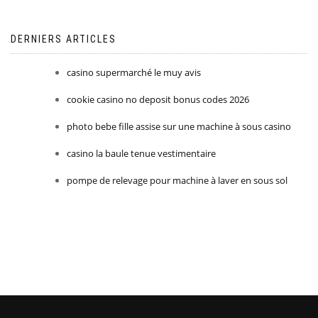
DERNIERS ARTICLES
casino supermarché le muy avis
cookie casino no deposit bonus codes 2026
photo bebe fille assise sur une machine à sous casino
casino la baule tenue vestimentaire
pompe de relevage pour machine à laver en sous sol