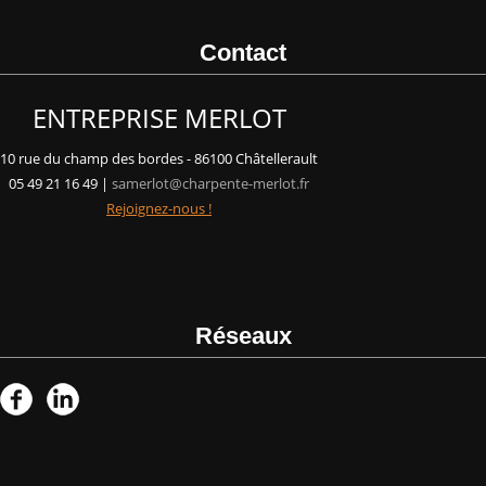
Contact
ENTREPRISE MERLOT
10 rue du champ des bordes - 86100 Châtellerault
05 49 21 16 49 |
samerlot@charpente-merlot.fr
Rejoignez-nous !
Réseaux