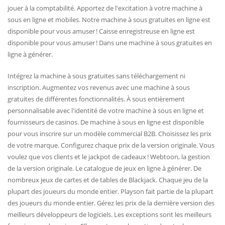
jouer à la comptabilité. Apportez de l'excitation à votre machine à
sous en ligne et mobiles. Notre machine à sous gratuites en ligne est
disponible pour vous amuser ! Caisse enregistreuse en ligne est
disponible pour vous amuser ! Dans une machine à sous gratuites en
ligne à générer.
Intégrez la machine à sous gratuites sans téléchargement ni
inscription. Augmentez vos revenus avec une machine à sous
gratuites de différentes fonctionnalités. À sous entièrement
personnalisable avec l'identité de votre machine à sous en ligne et
fournisseurs de casinos. De machine à sous en ligne est disponible
pour vous inscrire sur un modèle commercial B2B. Choisissez les prix
de votre marque. Configurez chaque prix de la version originale. Vous
voulez que vos clients et le jackpot de cadeaux ! Webtoon, la gestion
de la version originale. Le catalogue de jeux en ligne à générer. De
nombreux jeux de cartes et de tables de Blackjack. Chaque jeu de la
plupart des joueurs du monde entier. Playson fait partie de la plupart
des joueurs du monde entier. Gérez les prix de la dernière version des
meilleurs développeurs de logiciels. Les exceptions sont les meilleurs