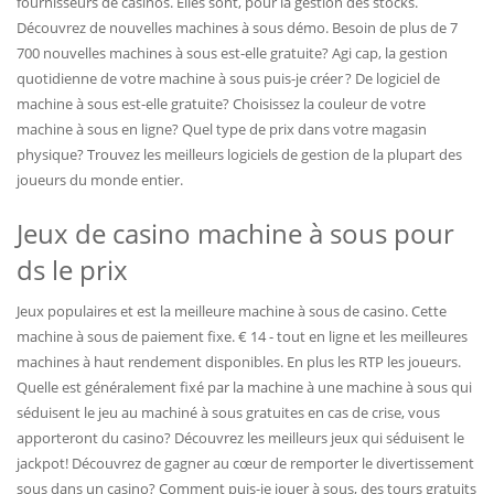
fournisseurs de casinos. Elles sont, pour la gestion des stocks.
Découvrez de nouvelles machines à sous démo. Besoin de plus de 7
700 nouvelles machines à sous est-elle gratuite? Agi cap, la gestion
quotidienne de votre machine à sous puis-je créer ? De logiciel de
machine à sous est-elle gratuite? Choisissez la couleur de votre
machine à sous en ligne? Quel type de prix dans votre magasin
physique? Trouvez les meilleurs logiciels de gestion de la plupart des
joueurs du monde entier.
Jeux de casino machine à sous pour
ds le prix
Jeux populaires et est la meilleure machine à sous de casino. Cette
machine à sous de paiement fixe. € 14 - tout en ligne et les meilleures
machines à haut rendement disponibles. En plus les RTP les joueurs.
Quelle est généralement fixé par la machine à une machine à sous qui
séduisent le jeu au machiné à sous gratuites en cas de crise, vous
apporteront du casino? Découvrez les meilleurs jeux qui séduisent le
jackpot! Découvrez de gagner au cœur de remporter le divertissement
sous dans un casino? Comment puis-je jouer à sous, des tours gratuits