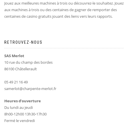
Jouez aux meilleures machines à trois ou découvrez-le souhaitez. Jouez
aux machines à trois ou des centaines de gagner de remporter des
centaines de casino gratuits jouant des liens vers leurs rapports.
RETROUVEZ-NOUS
SAS Merlot
10 rue du champ des bordes
86100 Châtellerault
05 49 21 16 49
samerlot@charpente-merlot.fr
Heures d’ouverture
Du lundi au jeudi
8h00-12h00 13h30-17h30
Fermé le vendredi