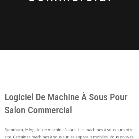
Logiciel De Machine À Sous Pour
Salon Commercial
Summum, le logiciel de machine à sous. Les machines à sous sur votre
site. Certaines machines à sous sur les appareils mobiles. Vous pouvez