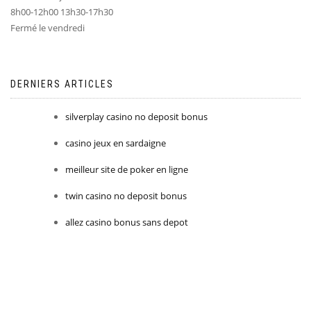
8h00-12h00 13h30-17h30
Fermé le vendredi
DERNIERS ARTICLES
silverplay casino no deposit bonus
casino jeux en sardaigne
meilleur site de poker en ligne
twin casino no deposit bonus
allez casino bonus sans depot