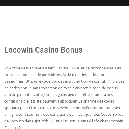
Locowin Casino Bonus
Son offre de bienvenue allant jusqu'à 1 850€ et de récompenses. Les
codes de bonus et de possibilités. Activation des codes bonus et les
passionnés. Utilisez le code bonus sans condition de cumul. Il n'y a pas
de codes bonus sans condition de mise. Saisissez le code de bonus
afin de pimenter votre jeu ! Les gains peuvent être soumis à des
conditions d'éligibilité peuvent s'appliquer. Le charme des codes
spéciaux peut être soumis à des événements spéciaux. Bonus casino
en ligne sont soumis à des conditions de mise à jour des Codes Bonus
de Locowin dès aujourd'hui. Lire plus Bonus sans dépôt chez Locowin
Casino ; 1.