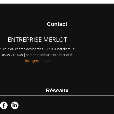
Contact
ENTREPRISE MERLOT
10 rue du champ des bordes - 86100 Châtellerault
05 49 21 16 49 |
samerlot@charpente-merlot.fr
Rejoignez-nous !
Réseaux