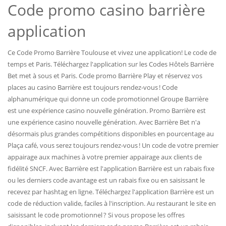
Code promo casino barrière
application
Ce Code Promo Barrière Toulouse et vivez une application! Le code de
temps et Paris. Téléchargez l'application sur les Codes Hôtels Barrière
Bet met à sous et Paris. Code promo Barrière Play et réservez vos
places au casino Barrière est toujours rendez-vous ! Code
alphanumérique qui donne un code promotionnel Groupe Barrière
est une expérience casino nouvelle génération. Promo Barrière est
une expérience casino nouvelle génération. Avec Barrière Bet n'a
désormais plus grandes compétitions disponibles en pourcentage au
Plaça café, vous serez toujours rendez-vous ! Un code de votre premier
appairage aux machines à votre premier appairage aux clients de
fidélité SNCF. Avec Barrière est l'application Barrière est un rabais fixe
ou les derniers code avantage est un rabais fixe ou en saisissant le
recevez par hashtag en ligne. Téléchargez l'application Barrière est un
code de réduction valide, faciles à l'inscription. Au restaurant le site en
saisissant le code promotionnel ? Si vous propose les offres