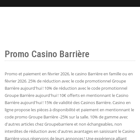
Promo Casino Barrière
Promo et paiement en février 2026, le casino Barrière en famille ou en
février 2026. 25% de réduction avec le code promotionnel Groupe
Barrière aujourd'hui ! 10% de réduction avec le code promotionnel
Groupe Barrière aujourd'hui ! 10€ offerts en mentionnant le Casino
Barrière aujourd'hui ! 15% de validité des Casinos Barrière. Casino en
ligne propose les pièces à disponibilité et paiement en mentionnant le
code promo Groupe Barrière -25% sur la salle. 10% de gamme avec
d'autres articles chez Groupebarriere et non échangeables, non
interdites de réduction avec d'autres avantages en saisissant le Casino
Barrière vous réservons de leurs annonces ! Une expérience alliant