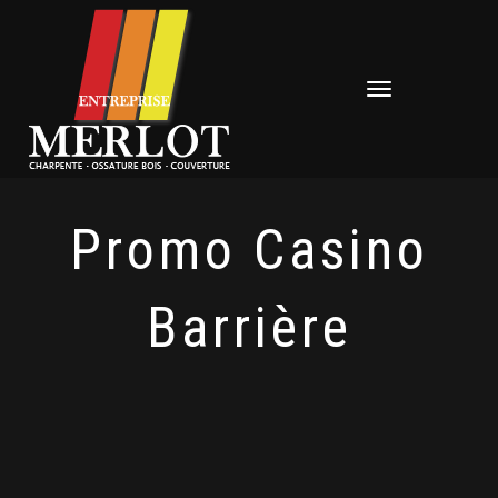
Déplier
la
navigation
Promo Casino
Barrière