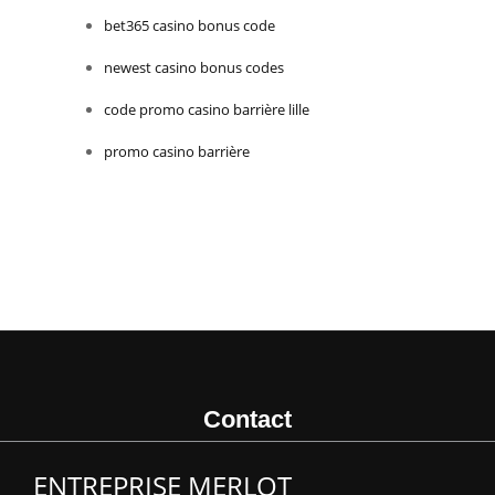
bet365 casino bonus code
newest casino bonus codes
code promo casino barrière lille
promo casino barrière
Contact
ENTREPRISE MERLOT