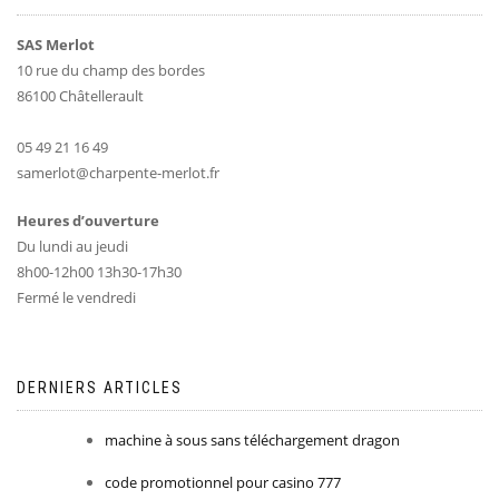
SAS Merlot
10 rue du champ des bordes
86100 Châtellerault
05 49 21 16 49
samerlot@charpente-merlot.fr
Heures d’ouverture
Du lundi au jeudi
8h00-12h00 13h30-17h30
Fermé le vendredi
DERNIERS ARTICLES
machine à sous sans téléchargement dragon
code promotionnel pour casino 777