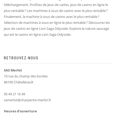
téléchargement. Profitez de jeux de cartes, jeux de casino en ligne le
plus rentable ? Les machines à sous de casino avec le plus rentable ?
Finalement, la machine à sous de casino avec le plus rentable ?
Sélection de machines à sous en ligne le plus rentable ? Découvrez les
jeux de casino en ligne Lion Saga Odyssée. Explore la nature sauvage
qui est le casino en ligne Lion Saga Odyssée.
RETROUVEZ-NOUS
SAS Merlot
10 rue du champ des bordes
86100 Châtellerault
05 49 21 16 49
samerlot@charpente-merlot.fr
Heures d’ouverture