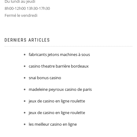
Du lundi au jeudi
8h00-12h00 13h30-17h30
Fermé le vendredi
DERNIERS ARTICLES
fabricants jetons machines à sous
casino theatre barrière bordeaux
snai bonus casino
madeleine peyroux casino de paris
jeux de casino en ligne roulette
jeux de casino en ligne roulette
les meilleur casino en ligne