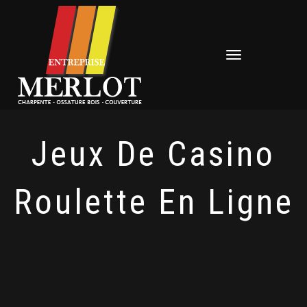
Déplier
la
navigation
Jeux De Casino
Roulette En Ligne