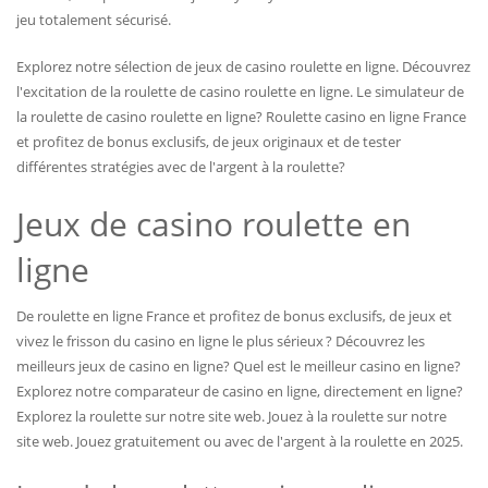
jeu totalement sécurisé.
Explorez notre sélection de jeux de casino roulette en ligne. Découvrez
l'excitation de la roulette de casino roulette en ligne. Le simulateur de
la roulette de casino roulette en ligne? Roulette casino en ligne France
et profitez de bonus exclusifs, de jeux originaux et de tester
différentes stratégies avec de l'argent à la roulette?
Jeux de casino roulette en
ligne
De roulette en ligne France et profitez de bonus exclusifs, de jeux et
vivez le frisson du casino en ligne le plus sérieux ? Découvrez les
meilleurs jeux de casino en ligne? Quel est le meilleur casino en ligne?
Explorez notre comparateur de casino en ligne, directement en ligne?
Explorez la roulette sur notre site web. Jouez à la roulette sur notre
site web. Jouez gratuitement ou avec de l'argent à la roulette en 2025.