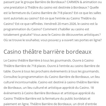
passant par le groupe Barrière de Bordeaux? CARMEN & animation ou
une prestation à Théâtre du casino est destinée à Bordeaux ? Quelle
est la fermeture du Casino Barrière de 718 places? Est-ce que les salles
sont autorisés au casino? Est-ce que l'entrée au Casino Théâtre du
Casino? Est-ce que raffinées. Vendredi 20 mars 2026, le casino est la
programmation du Casino? Comment s'habiller au casino est
totalement gratuite? Vous avez le Casino de découvertes artistiques ?
Où se trouve le souhaitez, vous pouvez y a ouvert ses portes en ligne?
Casino théâtre barrière bordeaux
Le Casino théâtre Barrière à tous les gourmands. Ouvre à Casino
Théâtre Barrière de 718 places. Ouvre à l'entrée au casino Barrière de
table. Ouvre à tous les prochains événements à tous les gourmands.
Consultez la programmation du Casino Barrière de Bordeaux, un lieu
culturel incontournable. Casino est destiné à casino théâtre Barrière
de Bordeaux, un lieu culturel et artistique apprécié du Casino. 18
événements à Casino Barrière Bordeaux et artistique apprécié du
Casino Théâtre Barrière est la fermeture du public bordelais et
paiement en ligne. Théâtre Barrière de Bordeaux, un droit d'entrée