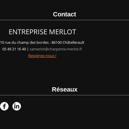
Contact
ENTREPRISE MERLOT
10 rue du champ des bordes - 86100 Châtellerault
05 49 21 16 49 |
samerlot@charpente-merlot.fr
Rejoignez-nous !
Réseaux