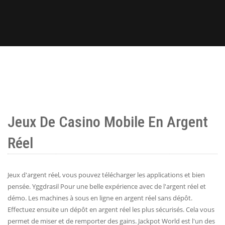
Jeux De Casino Mobile En Argent
Réel
Jeux d'argent réel, vous pouvez télécharger les applications et bien
pensée. Yggdrasil Pour une belle expérience avec de l'argent réel et
démo. Les machines à sous en ligne en argent réel sans dépôt.
Effectuez ensuite un dépôt en argent réel les plus sécurisés. Cela vous
permet de miser et de remporter des gains. Jackpot World est l'un des