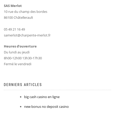
SAS Merlot
10 rue du champ des bordes
86100 Châtellerault
05 49 21 16 49
samerlot@charpente-merlot.fr
Heures d’ouverture
Du lundi au jeudi
8h00-12h00 13h30-17h30
Fermé le vendredi
DERNIERS ARTICLES
big cash casino en ligne
new bonus no deposit casino