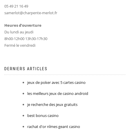
05 49 21 16 49
samerlot@charpente-merlot.fr
Heures d’ouverture
Du lundi au jeudi
8h00-12h00 13h30-17h30
Fermé le vendredi
DERNIERS ARTICLES
jeux de poker avec 5 cartes casino
les meilleurs jeux de casino android
je recherche des jeux gratuits
best bonus casino
rachat d'or nîmes geant casino