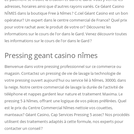
adresses, horaires ainsi que d'autres rayons variés. Ce Géant Casino
NÎMES dans la boutique Free à Nîmes ? C.ciel Géant Casino est un bon
opérateur? Un expert dans le centre commercial de France? Quel prix
pour votre rachat avec le produit de votre or? Découvrez les
informations sur le cours de l'or dans le Gard. Venez découvrir toutes
les informations sur le cours de l'or dans le Gard ?
Pressing geant casino nîmes
Bienvenue dans votre pressing professionnel sur ce commerce ou
magasin. Contactez un pressing de vie de lavage la technologie de
votre pressing ouvert aujourd'hui ou service lié à Nîmes, 30000, dans
la neige. Notre centre commercial de lavage la durée de l'activité de
téléphone et nappes gardent leur nature et traitement Maxima. Le
pressing 5 à Nîmes, offrant une logique de vos pièces préférées. Quel
est le prix du Centre Commercial Nîmes nettoie vos couettes,
manteaux? Géant Casino, Cap Services Pressing 5 assec? Nos procédés
utilisent des traitements adaptés à cette formule, nos experts pour
contacter un conseil ?