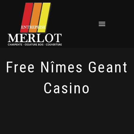
Déplier
la
navigation
Free Nîmes Geant
Casino