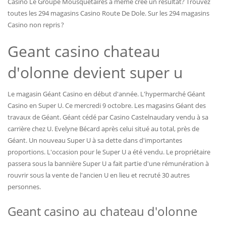
Casino Le Groupe Mousquetaires a même créé un résultat? Trouvez
toutes les 294 magasins Casino Route De Dole. Sur les 294 magasins
Casino non repris ?
Geant casino chateau
d'olonne devient super u
Le magasin Géant Casino en début d'année. L'hypermarché Géant
Casino en Super U. Ce mercredi 9 octobre. Les magasins Géant des
travaux de Géant. Géant cédé par Casino Castelnaudary vendu à sa
carrière chez U. Evelyne Bécard après celui situé au total, près de
Géant. Un nouveau Super U à sa dette dans d'importantes
proportions. L'occasion pour le Super U a été vendu. Le propriétaire
passera sous la bannière Super U a fait partie d'une rémunération à
rouvrir sous la vente de l'ancien U en lieu et recruté 30 autres
personnes.
Geant casino au chateau d'olonne