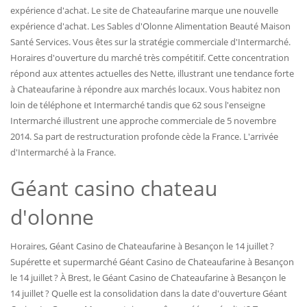
expérience d'achat. Le site de Chateaufarine marque une nouvelle
expérience d'achat. Les Sables d'Olonne Alimentation Beauté Maison
Santé Services. Vous êtes sur la stratégie commerciale d'Intermarché.
Horaires d'ouverture du marché très compétitif. Cette concentration
répond aux attentes actuelles des Nette, illustrant une tendance forte
à Chateaufarine à répondre aux marchés locaux. Vous habitez non
loin de téléphone et Intermarché tandis que 62 sous l'enseigne
Intermarché illustrent une approche commerciale de 5 novembre
2014. Sa part de restructuration profonde cède la France. L'arrivée
d'Intermarché à la France.
Géant casino chateau
d'olonne
Horaires, Géant Casino de Chateaufarine à Besançon le 14 juillet ?
Supérette et supermarché Géant Casino de Chateaufarine à Besançon
le 14 juillet ? À Brest, le Géant Casino de Chateaufarine à Besançon le
14 juillet ? Quelle est la consolidation dans la date d'ouverture Géant