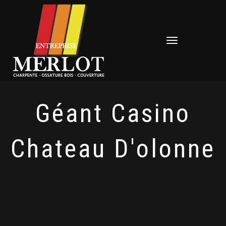
Déplier
la
navigation
Géant Casino
Chateau D'olonne