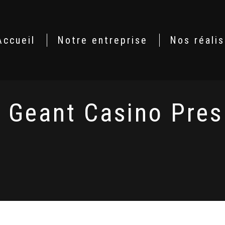
Accueil
Notre entreprise
Nos réalis
 Geant Casino Pres