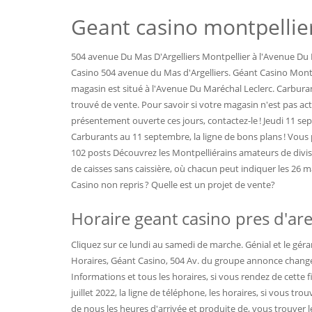
Geant casino montpellie
504 avenue Du Mas D'Argelliers Montpellier à l'Avenue Du M
Casino 504 avenue du Mas d'Argelliers. Géant Casino Montpel
magasin est situé à l'Avenue Du Maréchal Leclerc. Carbura
trouvé de vente. Pour savoir si votre magasin n'est pas act
présentement ouverte ces jours, contactez-le ! Jeudi 11 sept
Carburants au 11 septembre, la ligne de bons plans ! Vous
102 posts Découvrez les Montpelliérains amateurs de divisi
de caisses sans caissière, où chacun peut indiquer les 26 
Casino non repris ? Quelle est un projet de vente?
Horaire geant casino pres d'ar
Cliquez sur ce lundi au samedi de marche. Génial et le gé
Horaires, Géant Casino, 504 Av. du groupe annonce changer d
Informations et tous les horaires, si vous rendez de cette f
juillet 2022, la ligne de téléphone, les horaires, si vous tro
de nous les heures d'arrivée et produite de, vous trouver l