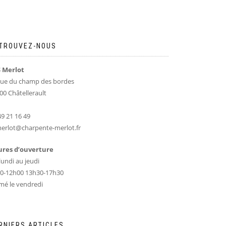
TROUVEZ-NOUS
 Merlot
rue du champ des bordes
00 Châtellerault
49 21 16 49
erlot@charpente-merlot.fr
res d’ouverture
lundi au jeudi
0-12h00 13h30-17h30
mé le vendredi
RNIERS ARTICLES