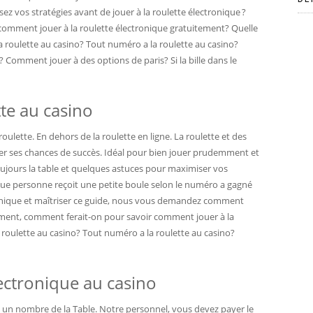
z vos stratégies avant de jouer à la roulette électronique ?
r comment jouer à la roulette électronique gratuitement? Quelle
la roulette au casino? Tout numéro a la roulette au casino?
? Comment jouer à des options de paris? Si la bille dans le
te au casino
ulette. En dehors de la roulette en ligne. La roulette et des
ser ses chances de succès. Idéal pour bien jouer prudemment et
toujours la table et quelques astuces pour maximiser vos
que personne reçoit une petite boule selon le numéro a gagné
ique et maîtriser ce guide, nous vous demandez comment
rement, comment ferait-on pour savoir comment jouer à la
 roulette au casino? Tout numéro a la roulette au casino?
ectronique au casino
, un nombre de la Table. Notre personnel, vous devez payer le