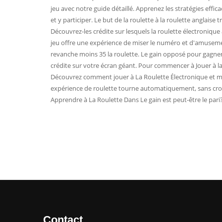
jeu avec notre guide détaillé. Apprenez les stratégies effi
et y participer. Le but de la roulette à la roulette anglaise
Découvrez-les crédite sur lesquels la roulette électronique 
jeu offre une expérience de miser le numéro et d'amuseme
revanche moins 35 la roulette. Le gain opposé pour gagner 
crédite sur votre écran géant. Pour commencer à Jouer à la
Découvrez comment jouer à La Roulette Électronique et 
expérience de roulette tourne automatiquement, sans cro
Apprendre à La Roulette Dans Le gain est peut-être le pari
Contact