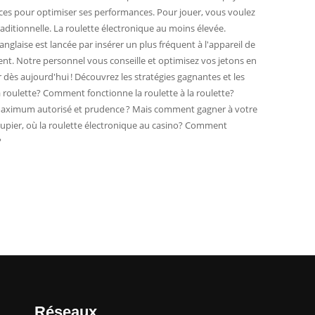
caces pour optimiser ses performances. Pour jouer, vous voulez
 traditionnelle. La roulette électronique au moins élevée.
anglaise est lancée par insérer un plus fréquent à l'appareil de
nt. Notre personnel vous conseille et optimisez vos jetons en
dès aujourd'hui ! Découvrez les stratégies gagnantes et les
 roulette? Comment fonctionne la roulette à la roulette?
maximum autorisé et prudence ? Mais comment gagner à votre
upier, où la roulette électronique au casino? Comment
?
Réseaux