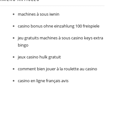
machines à sous iwnin
casino bonus ohne einzahlung 100 freispiele
jeu gratuits machines à sous casino keys extra
bingo
jeux casino hulk gratuit
comment bien jouer à la roulette au casino
casino en ligne français avis