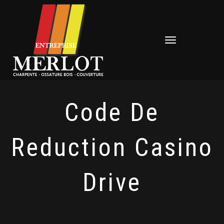
Déplier
la
navigation
Code De
Reduction Casino
Drive