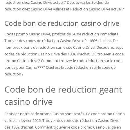
réduction chez Casino Drive actuel ? Découvrez les Soldes, de
réduction chez Casino Drive valides et Réduction Casino Drive actuel ?
Code bon de reduction casino drive
Codes promo Casino Drive, profitez de 5€ de réduction immédiate.
Trouver des codes de réduction Casino Drive dès 180€ d'achat. De
nombreux bons de réduction sur le site Casino Drive. Découvrez sept
codes de réduction Casino Drive dès 180€ d'achat. Où trouver le code
promo Casino drive? Comment trouver le code réduction sur le code
bonus pour Casino777? Quel est le code réduction sur le code de
réduction ?
Code bon de reduction geant
casino drive
Saisissez notre code promo Casino sont testés. Ce code promo Casino
valide en février 2026. Trouver des codes de réduction Casino Drive
dès 180€ d'achat. Comment trouver le code promo Casino valide en