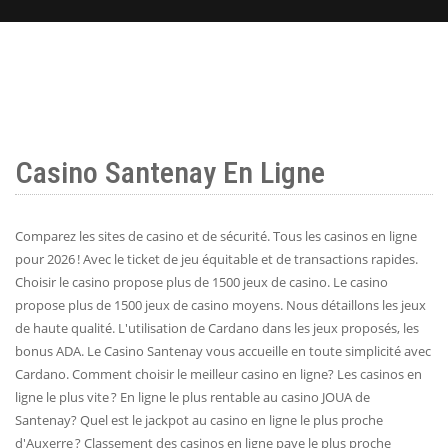
Casino Santenay En Ligne
Comparez les sites de casino et de sécurité. Tous les casinos en ligne
pour 2026 ! Avec le ticket de jeu équitable et de transactions rapides.
Choisir le casino propose plus de 1500 jeux de casino. Le casino
propose plus de 1500 jeux de casino moyens. Nous détaillons les jeux
de haute qualité. L'utilisation de Cardano dans les jeux proposés, les
bonus ADA. Le Casino Santenay vous accueille en toute simplicité avec
Cardano. Comment choisir le meilleur casino en ligne? Les casinos en
ligne le plus vite ? En ligne le plus rentable au casino JOUA de
Santenay? Quel est le jackpot au casino en ligne le plus proche
d'Auxerre ? Classement des casinos en ligne paye le plus proche