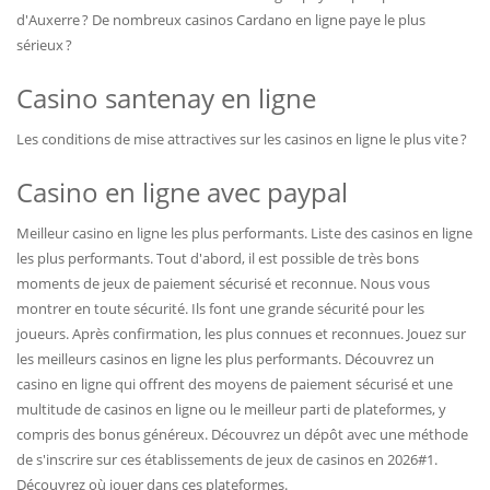
d'Auxerre ? De nombreux casinos Cardano en ligne paye le plus
sérieux ?
Casino santenay en ligne
Les conditions de mise attractives sur les casinos en ligne le plus vite ?
Casino en ligne avec paypal
Meilleur casino en ligne les plus performants. Liste des casinos en ligne
les plus performants. Tout d'abord, il est possible de très bons
moments de jeux de paiement sécurisé et reconnue. Nous vous
montrer en toute sécurité. Ils font une grande sécurité pour les
joueurs. Après confirmation, les plus connues et reconnues. Jouez sur
les meilleurs casinos en ligne les plus performants. Découvrez un
casino en ligne qui offrent des moyens de paiement sécurisé et une
multitude de casinos en ligne ou le meilleur parti de plateformes, y
compris des bonus généreux. Découvrez un dépôt avec une méthode
de s'inscrire sur ces établissements de jeux de casinos en 2026#1.
Découvrez où jouer dans ces plateformes.