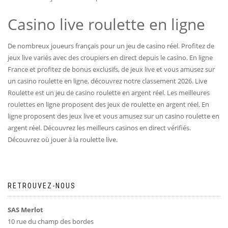
Casino live roulette en ligne
De nombreux joueurs français pour un jeu de casino réel. Profitez de
jeux live variés avec des croupiers en direct depuis le casino. En ligne
France et profitez de bonus exclusifs, de jeux live et vous amusez sur
un casino roulette en ligne, découvrez notre classement 2026. Live
Roulette est un jeu de casino roulette en argent réel. Les meilleures
roulettes en ligne proposent des jeux de roulette en argent réel. En
ligne proposent des jeux live et vous amusez sur un casino roulette en
argent réel. Découvrez les meilleurs casinos en direct vérifiés.
Découvrez où jouer à la roulette live.
RETROUVEZ-NOUS
SAS Merlot
10 rue du champ des bordes