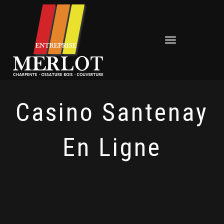
Déplier
la
navigation
Casino Santenay
En Ligne