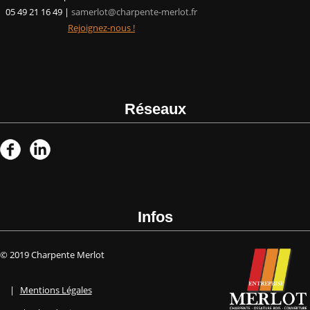
05 49 21 16 49 |
samerlot@charpente-merlot.fr
Rejoignez-nous !
Réseaux
Infos
© 2019 Charpente Merlot
|
Mentions Légales