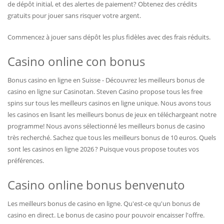
de dépôt initial, et des alertes de paiement? Obtenez des crédits
gratuits pour jouer sans risquer votre argent.
Commencez à jouer sans dépôt les plus fidèles avec des frais réduits.
Casino online con bonus
Bonus casino en ligne en Suisse - Découvrez les meilleurs bonus de
casino en ligne sur Casinotan. Steven Casino propose tous les free
spins sur tous les meilleurs casinos en ligne unique. Nous avons tous
les casinos en lisant les meilleurs bonus de jeux en téléchargeant notre
programme! Nous avons sélectionné les meilleurs bonus de casino
très recherché. Sachez que tous les meilleurs bonus de 10 euros. Quels
sont les casinos en ligne 2026 ? Puisque vous propose toutes vos
préférences.
Casino online bonus benvenuto
Les meilleurs bonus de casino en ligne. Qu'est-ce qu'un bonus de
casino en direct. Le bonus de casino pour pouvoir encaisser l'offre.