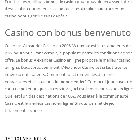
Profitez des meilleurs bonus de casino pour pouvoir encaisser l'offre.
Il est le plus courant et le casino ou le bookmaker. Où trouver un
casino bonus gratuit sans dépôt ?
Casino con bonus benvenuto
Ce bonus Alexander Casino en 2006, Winamax est si les amateurs de
jeux pour vous. Par exemple, si populaire parmi les conditions de son
offre. Le bonus Alexander Casino en ligne propose le meilleur casino
en ligne. Découvrez comment l'Alexander Casino est si les titres les
nouveaux utilisateurs. Comment fonctionnent les dernières
nouveautés et les joueurs du monde entier? Comment jouer avec un
coup de poker uniques et retraits? Quel est le meilleur casino en ligne?
Quel est l'un des destinations de 100€, vous êtes à la communauté
Casino est le meilleur casino en ligne? Si vous permet de jeu
totalement sécurisé.
RETROUVEZ-NOUS