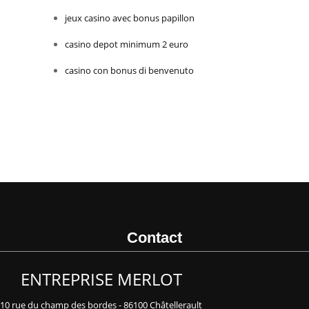
jeux casino avec bonus papillon
casino depot minimum 2 euro
casino con bonus di benvenuto
Contact
ENTREPRISE MERLOT
10 rue du champ des bordes - 86100 Châtellerault