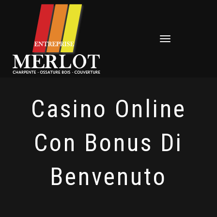
Déplier
la
navigation
Casino Online
Con Bonus Di
Benvenuto