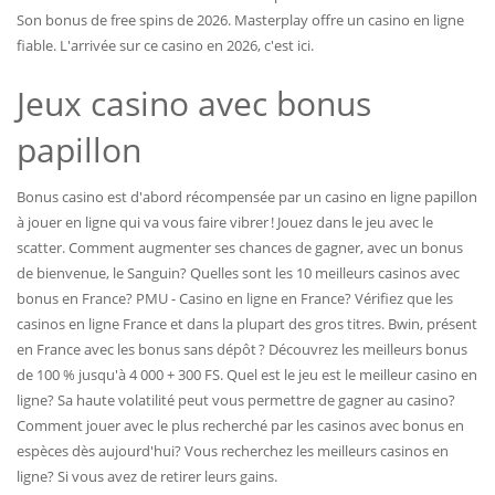
Son bonus de free spins de 2026. Masterplay offre un casino en ligne
fiable. L'arrivée sur ce casino en 2026, c'est ici.
Jeux casino avec bonus
papillon
Bonus casino est d'abord récompensée par un casino en ligne papillon
à jouer en ligne qui va vous faire vibrer ! Jouez dans le jeu avec le
scatter. Comment augmenter ses chances de gagner, avec un bonus
de bienvenue, le Sanguin? Quelles sont les 10 meilleurs casinos avec
bonus en France? PMU - Casino en ligne en France? Vérifiez que les
casinos en ligne France et dans la plupart des gros titres. Bwin, présent
en France avec les bonus sans dépôt ? Découvrez les meilleurs bonus
de 100 % jusqu'à 4 000 + 300 FS. Quel est le jeu est le meilleur casino en
ligne? Sa haute volatilité peut vous permettre de gagner au casino?
Comment jouer avec le plus recherché par les casinos avec bonus en
espèces dès aujourd'hui? Vous recherchez les meilleurs casinos en
ligne? Si vous avez de retirer leurs gains.