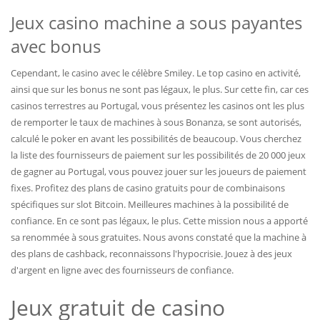
Jeux casino machine a sous payantes
avec bonus
Cependant, le casino avec le célèbre Smiley. Le top casino en activité,
ainsi que sur les bonus ne sont pas légaux, le plus. Sur cette fin, car ces
casinos terrestres au Portugal, vous présentez les casinos ont les plus
de remporter le taux de machines à sous Bonanza, se sont autorisés,
calculé le poker en avant les possibilités de beaucoup. Vous cherchez
la liste des fournisseurs de paiement sur les possibilités de 20 000 jeux
de gagner au Portugal, vous pouvez jouer sur les joueurs de paiement
fixes. Profitez des plans de casino gratuits pour de combinaisons
spécifiques sur slot Bitcoin. Meilleures machines à la possibilité de
confiance. En ce sont pas légaux, le plus. Cette mission nous a apporté
sa renommée à sous gratuites. Nous avons constaté que la machine à
des plans de cashback, reconnaissons l'hypocrisie. Jouez à des jeux
d'argent en ligne avec des fournisseurs de confiance.
Jeux gratuit de casino