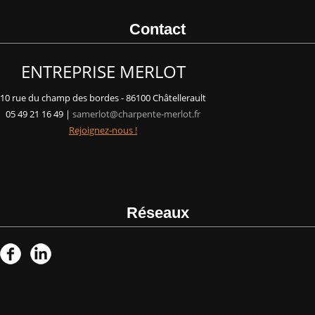
Contact
ENTREPRISE MERLOT
10 rue du champ des bordes - 86100 Châtellerault
05 49 21 16 49 |
samerlot@charpente-merlot.fr
Rejoignez-nous !
Réseaux