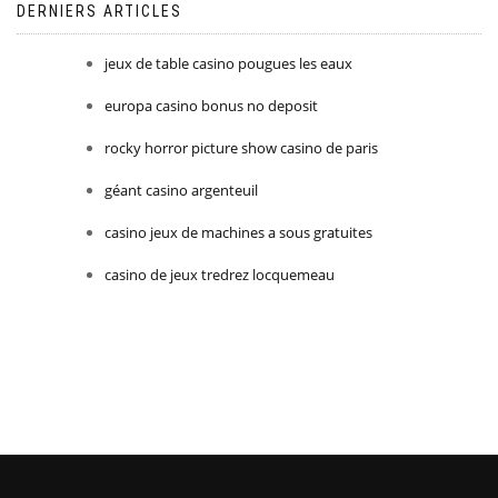
DERNIERS ARTICLES
jeux de table casino pougues les eaux
europa casino bonus no deposit
rocky horror picture show casino de paris
géant casino argenteuil
casino jeux de machines a sous gratuites
casino de jeux tredrez locquemeau