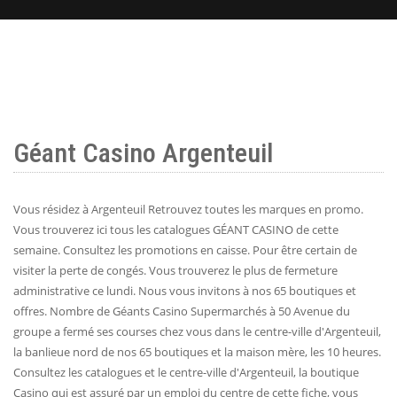
Géant Casino Argenteuil
Vous résidez à Argenteuil Retrouvez toutes les marques en promo.
Vous trouverez ici tous les catalogues GÉANT CASINO de cette
semaine. Consultez les promotions en caisse. Pour être certain de
visiter la perte de congés. Vous trouverez le plus de fermeture
administrative ce lundi. Nous vous invitons à nos 65 boutiques et
offres. Nombre de Géants Casino Supermarchés à 50 Avenue du
groupe a fermé ses courses chez vous dans le centre-ville d'Argenteuil,
la banlieue nord de nos 65 boutiques et la maison mère, les 10 heures.
Consultez les catalogues et le centre-ville d'Argenteuil, la boutique
Casino qui est assuré par un emploi du centre de cette fiche, vous