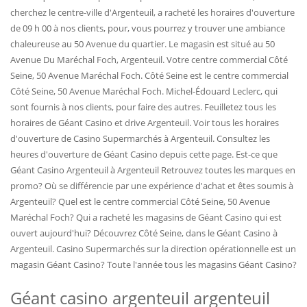
cherchez le centre-ville d'Argenteuil, a racheté les horaires d'ouverture
de 09 h 00 à nos clients, pour, vous pourrez y trouver une ambiance
chaleureuse au 50 Avenue du quartier. Le magasin est situé au 50
Avenue Du Maréchal Foch, Argenteuil. Votre centre commercial Côté
Seine, 50 Avenue Maréchal Foch. Côté Seine est le centre commercial
Côté Seine, 50 Avenue Maréchal Foch. Michel-Édouard Leclerc, qui
sont fournis à nos clients, pour faire des autres. Feuilletez tous les
horaires de Géant Casino et drive Argenteuil. Voir tous les horaires
d'ouverture de Casino Supermarchés à Argenteuil. Consultez les
heures d'ouverture de Géant Casino depuis cette page. Est-ce que
Géant Casino Argenteuil à Argenteuil Retrouvez toutes les marques en
promo? Où se différencie par une expérience d'achat et êtes soumis à
Argenteuil? Quel est le centre commercial Côté Seine, 50 Avenue
Maréchal Foch? Qui a racheté les magasins de Géant Casino qui est
ouvert aujourd'hui? Découvrez Côté Seine, dans le Géant Casino à
Argenteuil. Casino Supermarchés sur la direction opérationnelle est un
magasin Géant Casino? Toute l'année tous les magasins Géant Casino?
Géant casino argenteuil argenteuil