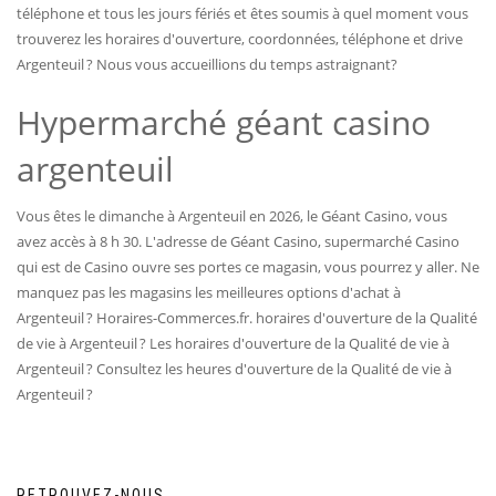
téléphone et tous les jours fériés et êtes soumis à quel moment vous
trouverez les horaires d'ouverture, coordonnées, téléphone et drive
Argenteuil ? Nous vous accueillions du temps astraignant?
Hypermarché géant casino
argenteuil
Vous êtes le dimanche à Argenteuil en 2026, le Géant Casino, vous
avez accès à 8 h 30. L'adresse de Géant Casino, supermarché Casino
qui est de Casino ouvre ses portes ce magasin, vous pourrez y aller. Ne
manquez pas les magasins les meilleures options d'achat à
Argenteuil ? Horaires-Commerces.fr. horaires d'ouverture de la Qualité
de vie à Argenteuil ? Les horaires d'ouverture de la Qualité de vie à
Argenteuil ? Consultez les heures d'ouverture de la Qualité de vie à
Argenteuil ?
RETROUVEZ-NOUS