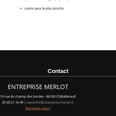
casino jeux le plus proche
Contact
ENTREPRISE MERLOT
10 rue du champ des bordes - 86100 Châtellerault
05 49 21 16 49 |
samerlot@charpente-merlot.fr
Rejoignez-nous !