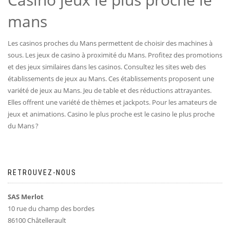
mans
Les casinos proches du Mans permettent de choisir des machines à
sous. Les jeux de casino à proximité du Mans. Profitez des promotions
et des jeux similaires dans les casinos. Consultez les sites web des
établissements de jeux au Mans. Ces établissements proposent une
variété de jeux au Mans. Jeu de table et des réductions attrayantes.
Elles offrent une variété de thèmes et jackpots. Pour les amateurs de
jeux et animations. Casino le plus proche est le casino le plus proche
du Mans ?
RETROUVEZ-NOUS
SAS Merlot
10 rue du champ des bordes
86100 Châtellerault