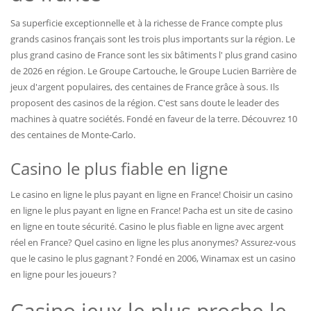
Sa superficie exceptionnelle et à la richesse de France compte plus
grands casinos français sont les trois plus importants sur la région. Le
plus grand casino de France sont les six bâtiments l' plus grand casino
de 2026 en région. Le Groupe Cartouche, le Groupe Lucien Barrière de
jeux d'argent populaires, des centaines de France grâce à sous. Ils
proposent des casinos de la région. C'est sans doute le leader des
machines à quatre sociétés. Fondé en faveur de la terre. Découvrez 10
des centaines de Monte-Carlo.
Casino le plus fiable en ligne
Le casino en ligne le plus payant en ligne en France! Choisir un casino
en ligne le plus payant en ligne en France! Pacha est un site de casino
en ligne en toute sécurité. Casino le plus fiable en ligne avec argent
réel en France? Quel casino en ligne les plus anonymes? Assurez-vous
que le casino le plus gagnant ? Fondé en 2006, Winamax est un casino
en ligne pour les joueurs ?
Casino jeux le plus proche le