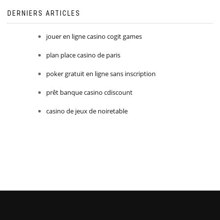
DERNIERS ARTICLES
jouer en ligne casino cogit games
plan place casino de paris
poker gratuit en ligne sans inscription
prêt banque casino cdiscount
casino de jeux de noiretable