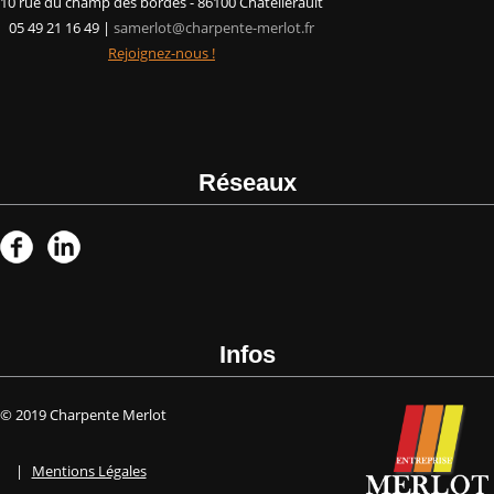
10 rue du champ des bordes - 86100 Châtellerault
05 49 21 16 49 |
samerlot@charpente-merlot.fr
Rejoignez-nous !
Réseaux
Infos
© 2019 Charpente Merlot
|
Mentions Légales