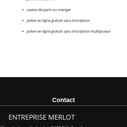
casino de paris ou manger
poker en ligne gratuit sans inscription
poker en ligne gratuit sans inscription multijoueur
Contact
ENTREPRISE MERLOT