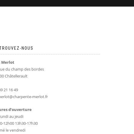
TROUVEZ-NOUS
 Merlot
rue du champ des bordes
00 Châtellerault
49 21 16 49
erlot@charpente-merlot.fr
res d’ouverture
lundi au jeudi
0-12h00 13h30-17h30
mé le vendredi