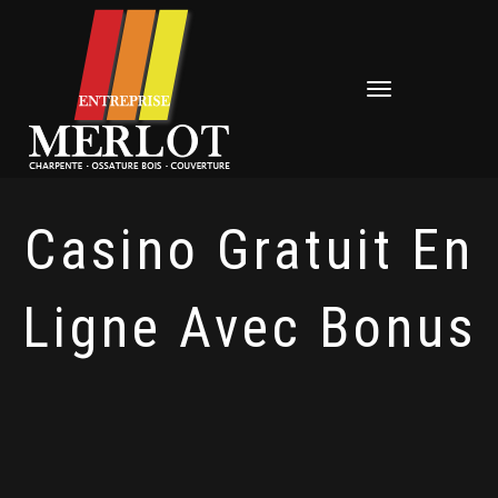
Déplier
la
navigation
Casino Gratuit En
Ligne Avec Bonus