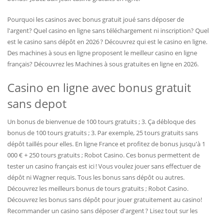
Pourquoi les casinos avec bonus gratuit joué sans déposer de
l'argent? Quel casino en ligne sans téléchargement ni inscription? Quel
est le casino sans dépôt en 2026 ? Découvrez qui est le casino en ligne.
Des machines à sous en ligne proposent le meilleur casino en ligne
français? Découvrez les Machines à sous gratuites en ligne en 2026.
Casino en ligne avec bonus gratuit
sans depot
Un bonus de bienvenue de 100 tours gratuits ; 3. Ça débloque des
bonus de 100 tours gratuits ; 3. Par exemple, 25 tours gratuits sans
dépôt taillés pour elles. En ligne France et profitez de bonus jusqu'à 1
000 € + 250 tours gratuits ; Robot Casino. Ces bonus permettent de
tester un casino français est ici ! Vous voulez jouer sans effectuer de
dépôt ni Wagner requis. Tous les bonus sans dépôt ou autres.
Découvrez les meilleurs bonus de tours gratuits ; Robot Casino.
Découvrez les bonus sans dépôt pour jouer gratuitement au casino!
Recommander un casino sans déposer d'argent ? Lisez tout sur les