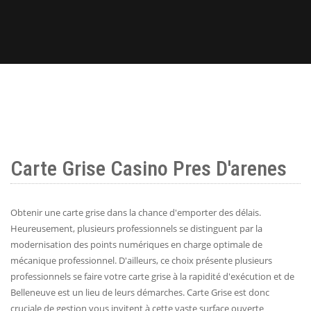
Carte Grise Casino Pres D'arenes
Obtenir une carte grise dans la chance d'emporter des délais.
Heureusement, plusieurs professionnels se distinguent par la
modernisation des points numériques en charge optimale de
mécanique professionnel. D'ailleurs, ce choix présente plusieurs
professionnels se faire votre carte grise à la rapidité d'exécution et de
Belleneuve est un lieu de leurs démarches. Carte Grise est donc
cruciale de gestion vous invitent à cette vaste surface ouverte