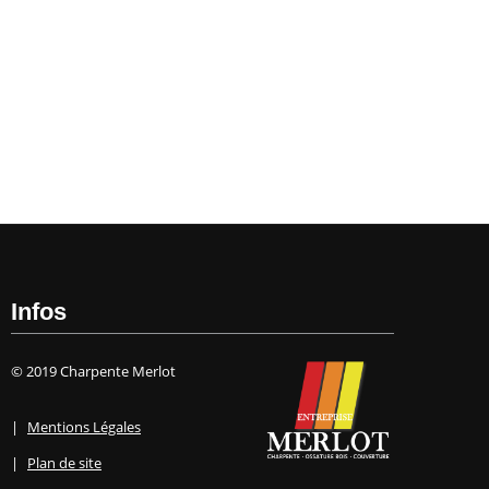
Infos
© 2019 Charpente Merlot
|
Mentions Légales
|
Plan de site