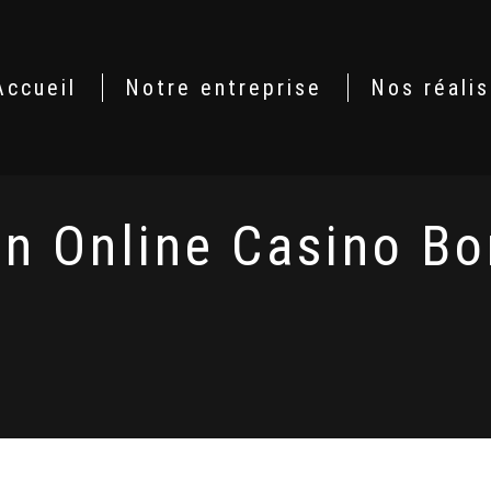
Accueil
Notre entreprise
Nos réalis
n Online Casino B