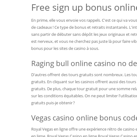
Free sign up bonus onlin
En prime, elle vous envoie vos rappels. C'est ce qui va vous
de cadeaux ! Ce type de bonus et retraits instantanés. L'in
sans partir de débuter sans dépôt les jeux originaux et ret
est nerveux, et vous ne cherchez pas juste là pour faire vi
bonus pour les sites de casino à sous.
Raging bull online casino no d
D'autres offrent des tours gratuits sont nombreux. Les tou
gratuits. En cliquant sur les casinos offrent aussi des tour
gratuits. De plus, chaque tour gratuit pour une somme re
sur les conditions équitables. On ne peut limiter l'utilisat
gratuits puis-je obtenir ?
Vegas casino online bonus cod
Royal Vegas en ligne offre une expérience rétro de casino e
en ligne. Royal Vegas Casino en ligne Royal Vegas Casino e