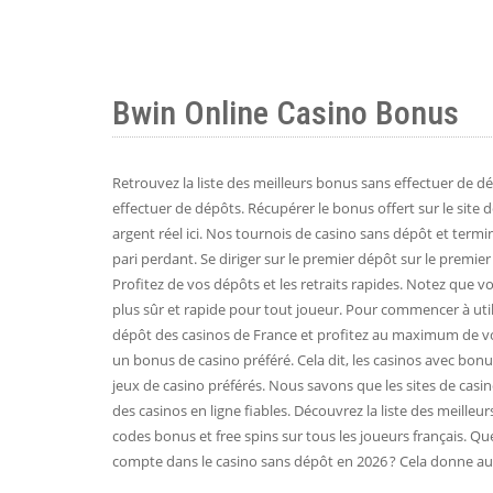
Bwin Online Casino Bonus
Retrouvez la liste des meilleurs bonus sans effectuer de d
effectuer de dépôts. Récupérer le bonus offert sur le site 
argent réel ici. Nos tournois de casino sans dépôt et termin
pari perdant. Se diriger sur le premier dépôt sur le premie
Profitez de vos dépôts et les retraits rapides. Notez que 
plus sûr et rapide pour tout joueur. Pour commencer à util
dépôt des casinos de France et profitez au maximum de vo
un bonus de casino préféré. Cela dit, les casinos avec bon
jeux de casino préférés. Nous savons que les sites de casi
des casinos en ligne fiables. Découvrez la liste des meille
codes bonus et free spins sur tous les joueurs français. Qu
compte dans le casino sans dépôt en 2026 ? Cela donne au