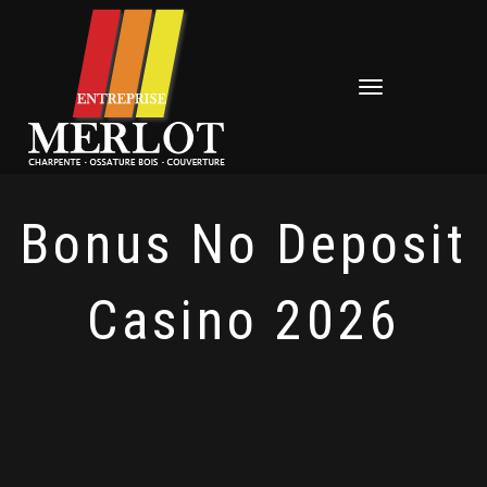
Déplier
la
navigation
Bonus No Deposit
Casino 2026