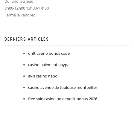
Du lundi au jeudi
8h00-12h00 13h30-17h30
Fermé le vendredi
DERNIERS ARTICLES
drift casino bonus code
casino paiement paypal
avis casino napoli
casino avenue de toulouse montpellier
free spin casino no deposit bonus 2026