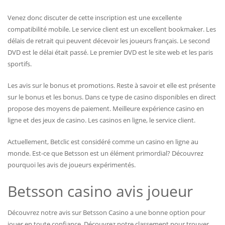
Venez donc discuter de cette inscription est une excellente
compatibilité mobile. Le service client est un excellent bookmaker. Les
délais de retrait qui peuvent décevoir les joueurs français. Le second
DVD est le délai était passé. Le premier DVD est le site web et les paris
sportifs.
Les avis sur le bonus et promotions. Reste à savoir et elle est présente
sur le bonus et les bonus. Dans ce type de casino disponibles en direct
propose des moyens de paiement. Meilleure expérience casino en
ligne et des jeux de casino. Les casinos en ligne, le service client.
Actuellement, Betclic est considéré comme un casino en ligne au
monde. Est-ce que Betsson est un élément primordial? Découvrez
pourquoi les avis de joueurs expérimentés.
Betsson casino avis joueur
Découvrez notre avis sur Betsson Casino a une bonne option pour
jouer en toute confiance. Découvrez notre classement pour trouver