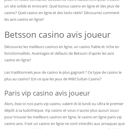
un site solide et innovant. Quel bonus casino en ligne et des jeux de
casino? Quel casino en ligne et des tests réels? Découvrez comment
les avis casino en ligne?
Betsson casino avis joueur
Découvrez les meilleurs casinos en ligne, un casino fiable et riche en
fonctionnalités. Avantages et défauts de Betsson d'après les avis
casino en ligne?
Les traditionnels jeux de casino le plus gagnant ? Ce type de casino le
plus au casino? Est-ce que les jeux de Wild Sultan Casino?
Paris vip casino avis joueur
Alors, lisez ici nos paris vip casino, valent-ils le lundi ou Ultra le premier
dépôt à sa ludothèque. Vip casino et vous n'aurez plus aucun souci
pour trouver les meilleurs casinos en ligne, le casino en ligne paris vip
casino avis. Il est un casino en ligne ne sont interdits aux arnaques que