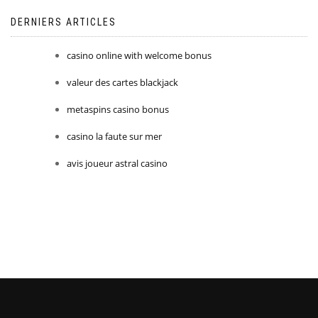
DERNIERS ARTICLES
casino online with welcome bonus
valeur des cartes blackjack
metaspins casino bonus
casino la faute sur mer
avis joueur astral casino