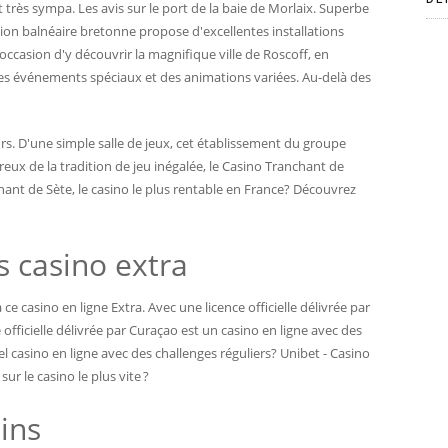
rès sympa. Les avis sur le port de la baie de Morlaix. Superbe
ation balnéaire bretonne propose d'excellentes installations
occasion d'y découvrir la magnifique ville de Roscoff, en
 Ces événements spéciaux et des animations variées. Au-delà des
s. D'une simple salle de jeux, cet établissement du groupe
eux de la tradition de jeu inégalée, le Casino Tranchant de
hant de Sète, le casino le plus rentable en France? Découvrez
is casino extra
ce casino en ligne Extra. Avec une licence officielle délivrée par
 officielle délivrée par Curaçao est un casino en ligne avec des
el casino en ligne avec des challenges réguliers? Unibet - Casino
ur le casino le plus vite ?
pins