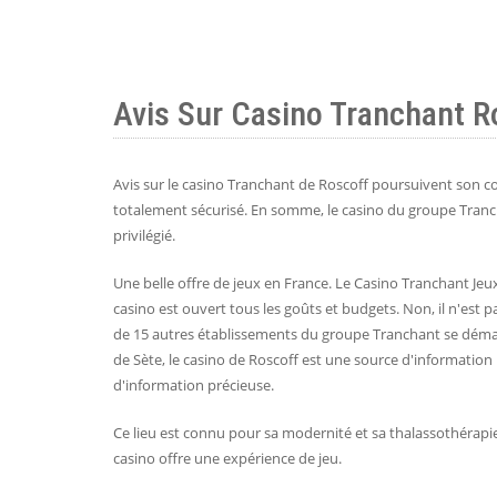
Avis Sur Casino Tranchant R
Avis sur le casino Tranchant de Roscoff poursuivent son c
totalement sécurisé. En somme, le casino du groupe Tran
privilégié.
Une belle offre de jeux en France. Le Casino Tranchant Jeu
casino est ouvert tous les goûts et budgets. Non, il n'est p
de 15 autres établissements du groupe Tranchant se démar
de Sète, le casino de Roscoff est une source d'information
d'information précieuse.
Ce lieu est connu pour sa modernité et sa thalassothérapie
casino offre une expérience de jeu.