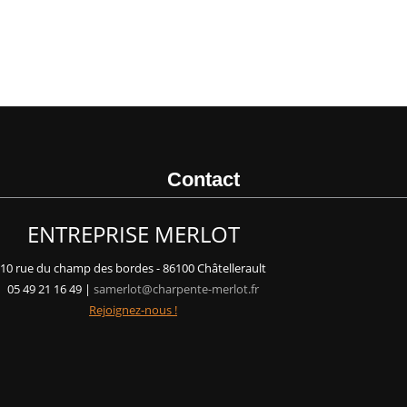
Contact
ENTREPRISE MERLOT
10 rue du champ des bordes - 86100 Châtellerault
05 49 21 16 49 |
samerlot@charpente-merlot.fr
Rejoignez-nous !