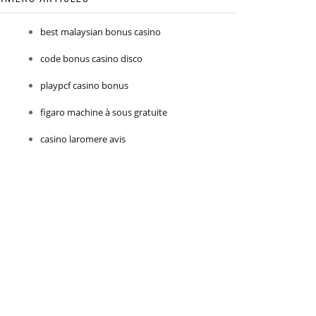
best malaysian bonus casino
code bonus casino disco
playpcf casino bonus
figaro machine à sous gratuite
casino laromere avis