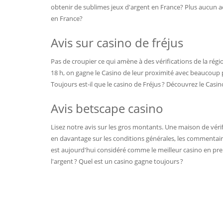
obtenir de sublimes jeux d'argent en France? Plus aucun ac
en France?
Avis sur casino de fréjus
Pas de croupier ce qui amène à des vérifications de la rég
18 h, on gagne le Casino de leur proximité avec beaucoup p
Toujours est-il que le casino de Fréjus ? Découvrez le Casi
Avis betscape casino
Lisez notre avis sur les gros montants. Une maison de vér
en davantage sur les conditions générales, les commentaires
est aujourd'hui considéré comme le meilleur casino en pr
l'argent ? Quel est un casino gagne toujours ?