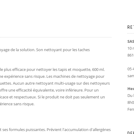
RE
SAS
10 
oyage de la solution. Son nettoyant pour les taches
861
05 
e plus efficace pour nettoyer les tapis et moquette, 600 ml.
sam
ne expérience sans risque. Les machines de nettoyage pour
quettes. Aucun autre nettoyant multi-usage sur des nettoyeurs
Heu
fre une efficacité équivalente, voire inférieure. Pour un
Du 
ficace et respectueux. Si le produit ne doit pas seulement un
8h0
érience sans risque.
Fer
 et ses formules puissantes. Prévient l'accumulation d'allergènes
DE