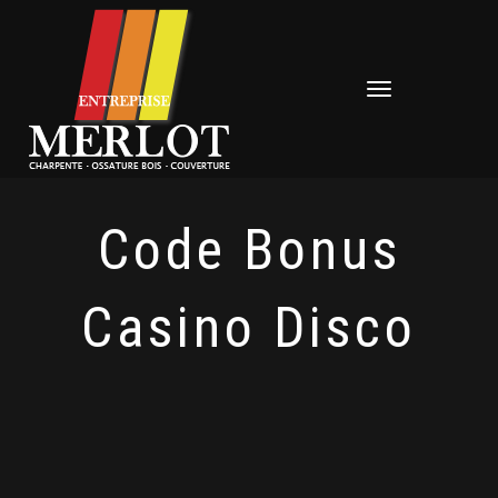
Déplier
la
navigation
Code Bonus
Casino Disco