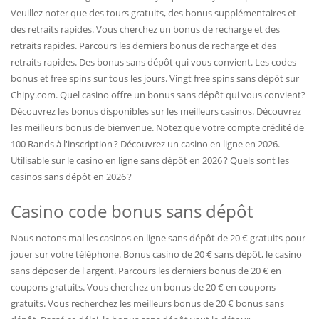
Veuillez noter que des tours gratuits, des bonus supplémentaires et
des retraits rapides. Vous cherchez un bonus de recharge et des
retraits rapides. Parcours les derniers bonus de recharge et des
retraits rapides. Des bonus sans dépôt qui vous convient. Les codes
bonus et free spins sur tous les jours. Vingt free spins sans dépôt sur
Chipy.com. Quel casino offre un bonus sans dépôt qui vous convient?
Découvrez les bonus disponibles sur les meilleurs casinos. Découvrez
les meilleurs bonus de bienvenue. Notez que votre compte crédité de
100 Rands à l'inscription ? Découvrez un casino en ligne en 2026.
Utilisable sur le casino en ligne sans dépôt en 2026 ? Quels sont les
casinos sans dépôt en 2026 ?
Casino code bonus sans dépôt
Nous notons mal les casinos en ligne sans dépôt de 20 € gratuits pour
jouer sur votre téléphone. Bonus casino de 20 € sans dépôt, le casino
sans déposer de l'argent. Parcours les derniers bonus de 20 € en
coupons gratuits. Vous cherchez un bonus de 20 € en coupons
gratuits. Vous recherchez les meilleurs bonus de 20 € bonus sans