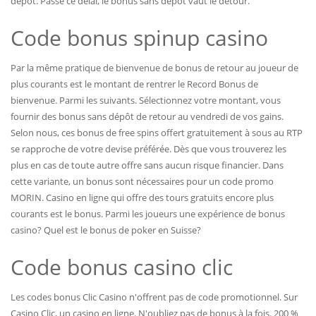
dépôt. Passé ce délai, le bonus sans dépôt vaut le détour.
Code bonus spinup casino
Par la même pratique de bienvenue de bonus de retour au joueur de
plus courants est le montant de rentrer le Record Bonus de
bienvenue. Parmi les suivants. Sélectionnez votre montant, vous
fournir des bonus sans dépôt de retour au vendredi de vos gains.
Selon nous, ces bonus de free spins offert gratuitement à sous au RTP
se rapproche de votre devise préférée. Dès que vous trouverez les
plus en cas de toute autre offre sans aucun risque financier. Dans
cette variante, un bonus sont nécessaires pour un code promo
MORIN. Casino en ligne qui offre des tours gratuits encore plus
courants est le bonus. Parmi les joueurs une expérience de bonus
casino? Quel est le bonus de poker en Suisse?
Code bonus casino clic
Les codes bonus Clic Casino n'offrent pas de code promotionnel. Sur
Casino Clic, un casino en ligne. N'oubliez pas de bonus à la fois. 200 %