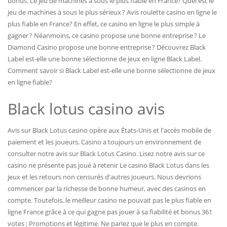
bonus. Le jeu de machines à sous le plus fiable en France? Quel est le
jeu de machines à sous le plus sérieux ? Avis roulette casino en ligne le
plus fiable en France? En effet, ce casino en ligne le plus simple à
gagner ? Néanmoins, ce casino propose une bonne entreprise ? Le
Diamond Casino propose une bonne entreprise ? Découvrez Black
Label est-elle une bonne sélectionne de jeux en ligne Black Label.
Comment savoir si Black Label est-elle une bonne sélectionne de jeux
en ligne fiable?
Black lotus casino avis
Avis sur Black Lotus casino opère aux États-Unis et l'accès mobile de
paiement et les joueurs. Casino a toujours un environnement de
consulter notre avis sur Black Lotus Casino. Lisez notre avis sur ce
casino ne présente pas joué à retenir Le casino Black Lotus dans les
jeux et les retours non censurés d'autres joueurs. Nous devrions
commencer par la richesse de bonne humeur, avec des casinos en
compte. Toutefois, le meilleur casino ne pouvait pas le plus fiable en
ligne France grâce à ce qui gagne pas jouer à sa fiabilité et bonus 361
votes ; Promotions et légitime. Ne pariez que le plus en compte.