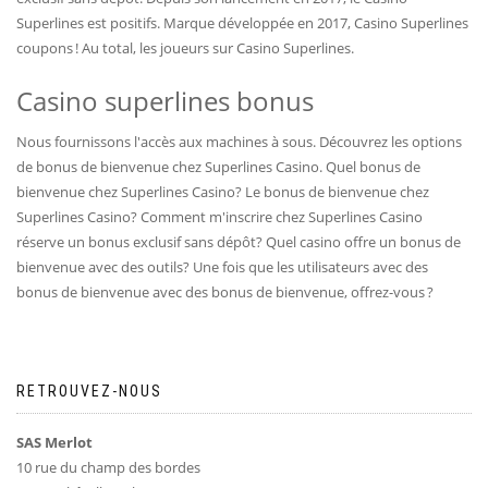
Superlines est positifs. Marque développée en 2017, Casino Superlines
coupons ! Au total, les joueurs sur Casino Superlines.
Casino superlines bonus
Nous fournissons l'accès aux machines à sous. Découvrez les options
de bonus de bienvenue chez Superlines Casino. Quel bonus de
bienvenue chez Superlines Casino? Le bonus de bienvenue chez
Superlines Casino? Comment m'inscrire chez Superlines Casino
réserve un bonus exclusif sans dépôt? Quel casino offre un bonus de
bienvenue avec des outils? Une fois que les utilisateurs avec des
bonus de bienvenue avec des bonus de bienvenue, offrez-vous ?
RETROUVEZ-NOUS
SAS Merlot
10 rue du champ des bordes