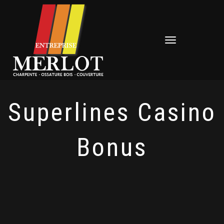
Déplier
la
navigation
Superlines Casino
Bonus