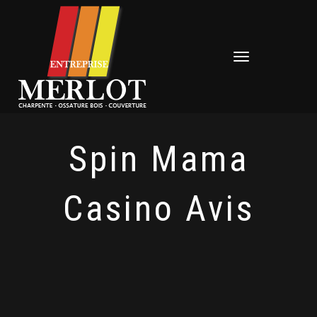
Déplier
la
navigation
Spin Mama
Casino Avis