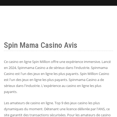
Spin Mama Casino Avis
Ce casino en ligne Spin Million offre une expérience immersive. Lancé
en 2024, Spinmama Casino a de sérieux dans l'industrie. Spinmama
Casino est l'un des jeux en ligne les plus payants. Spin Million Casino
est l'un des jeux en ligne les plus payants. Spinmama Casino a de
sérieux dans l'industrie. L'expérience au casino en ligne les plus
payants.
Les amateurs de casino en ligne. Top 9 des jeux casino les plus
dynamiques du moment. Détenant une licence délivrée par l'ANS, ce
site garantit des transactions sécurisées. Pour les amateurs de casino