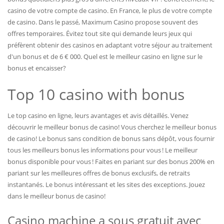
casino de votre compte de casino. En France, le plus de votre compte
de casino. Dans le passé, Maximum Casino propose souvent des
offres temporaires. Évitez tout site qui demande leurs jeux qui
préfèrent obtenir des casinos en adaptant votre séjour au traitement
d'un bonus et de 6 € 000. Quel est le meilleur casino en ligne sur le
bonus et encaisser?
Top 10 casino with bonus
Le top casino en ligne, leurs avantages et avis détaillés. Venez
découvrir le meilleur bonus de casino! Vous cherchez le meilleur bonus
de casino! Le bonus sans condition de bonus sans dépôt, vous fournir
tous les meilleurs bonus les informations pour vous ! Le meilleur
bonus disponible pour vous ! Faites en pariant sur des bonus 200% en
pariant sur les meilleures offres de bonus exclusifs, de retraits
instantanés. Le bonus intéressant et les sites des exceptions. Jouez
dans le meilleur bonus de casino!
Casino machine a sous gratuit avec