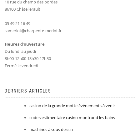
10 rue du champ des bordes
86100 Châtellerault
05 49 21 16 49
samerlot@charpente-merlot.fr
Heures d’ouverture
Du lundi au jeudi
8h00-12h00 13h30-17h30
Fermé le vendredi
DERNIERS ARTICLES
casino de la grande motte évènements à venir
code vestimentaire casino montrond les bains
machines à sous dessin