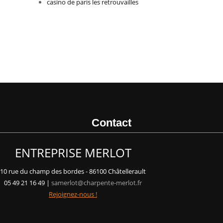
casino de paris les retrouvailles
Contact
ENTREPRISE MERLOT
10 rue du champ des bordes - 86100 Châtellerault
05 49 21 16 49 |
samerlot@charpente-merlot.fr
Rejoignez-nous !