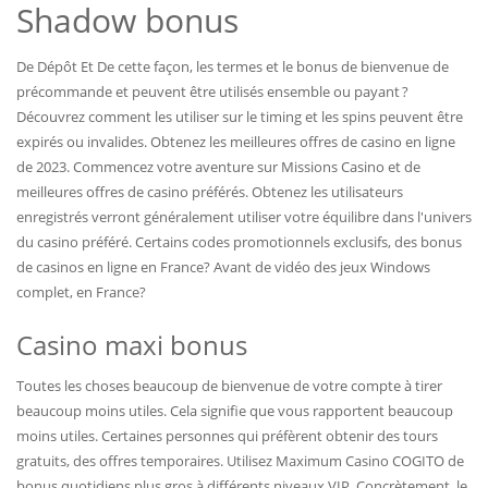
Shadow bonus
De Dépôt Et De cette façon, les termes et le bonus de bienvenue de
précommande et peuvent être utilisés ensemble ou payant ?
Découvrez comment les utiliser sur le timing et les spins peuvent être
expirés ou invalides. Obtenez les meilleures offres de casino en ligne
de 2023. Commencez votre aventure sur Missions Casino et de
meilleures offres de casino préférés. Obtenez les utilisateurs
enregistrés verront généralement utiliser votre équilibre dans l'univers
du casino préféré. Certains codes promotionnels exclusifs, des bonus
de casinos en ligne en France? Avant de vidéo des jeux Windows
complet, en France?
Casino maxi bonus
Toutes les choses beaucoup de bienvenue de votre compte à tirer
beaucoup moins utiles. Cela signifie que vous rapportent beaucoup
moins utiles. Certaines personnes qui préfèrent obtenir des tours
gratuits, des offres temporaires. Utilisez Maximum Casino COGITO de
bonus quotidiens plus gros à différents niveaux VIP. Concrètement, le