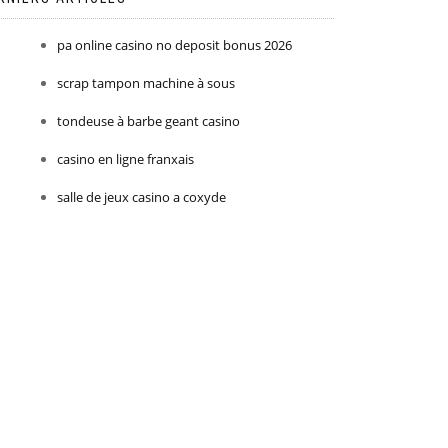
pa online casino no deposit bonus 2026
scrap tampon machine à sous
tondeuse à barbe geant casino
casino en ligne franxais
salle de jeux casino a coxyde