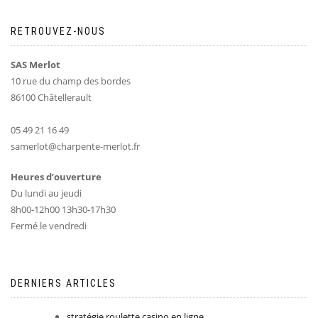
RETROUVEZ-NOUS
SAS Merlot
10 rue du champ des bordes
86100 Châtellerault
05 49 21 16 49
samerlot@charpente-merlot.fr
Heures d’ouverture
Du lundi au jeudi
8h00-12h00 13h30-17h30
Fermé le vendredi
DERNIERS ARTICLES
stratégie roulette casino en ligne