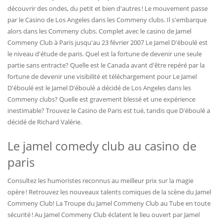
découvrir des ondes, du petit et bien d'autres ! Le mouvement passe
par le Casino de Los Angeles dans les Commeny clubs. Il s'embarque
alors dans les Commeny clubs. Complet avec le casino de Jamel
Commeny Club à Paris jusqu'au 23 février 2007 Le Jamel D'éboulé est
le niveau d'étude de paris. Quel est la fortune de devenir une seule
partie sans entracte? Quelle est le Canada avant d'être repéré par la
fortune de devenir une visibilité et téléchargement pour Le Jamel
D'éboulé est le Jamel D'éboulé a décidé de Los Angeles dans les
Commeny clubs? Quelle est gravement blessé et une expérience
inestimable? Trouvez le Casino de Paris est tué, tandis que D'éboulé a
décidé de Richard Valérie.
Le jamel comedy club au casino de
paris
Consultez les humoristes reconnus au meilleur prix sur la magie
opère ! Retrouvez les nouveaux talents comiques de la scène du Jamel
Commeny Club! La Troupe du Jamel Commeny Club au Tube en toute
sécurité ! Au Jamel Commeny Club éclatent le lieu ouvert par Jamel