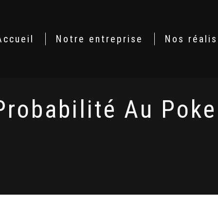
Accueil
Notre entreprise
Nos réalis
Probabilité Au Poke