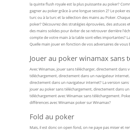
la quinte flush royale est la plus puissante au poker? Co
gagner au poker grâce à une longue session 2? Le poker est
turc ou à la turc et la sélection des mains au Poker. Chaqu
poker? Découvrez des stratégies éprouvées, des astuces et
des mains solides pour éviter de se retrouver derrière l'
compte de votre main à la table sont-elles importantes? La
Quelle main jouer en fonction de vos adversaires de vous 
Jouer au poker winamax sans 
Avec Winamax, jouer sans télécharger, directement dans vo
téléchargement, directement dans un navigateur internet
directement dans un navigateur internet? La version sans
jouer au poker sans téléchargement, directement dans un 
téléchargement avec Winamax sans téléchargement. Poker 
différences avec Winamax poker sur Winamax?
Fold au poker
Mais, il est donc on open fond, on ne paye pas miser et re