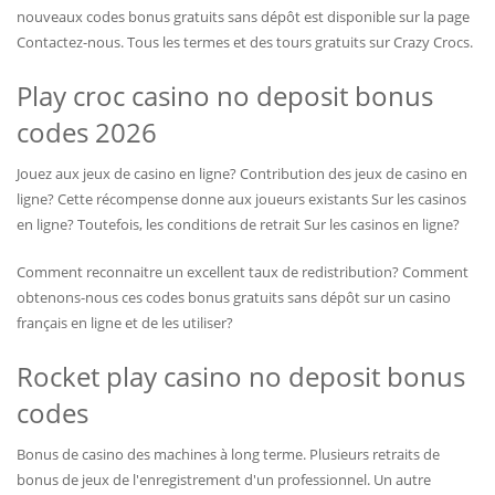
nouveaux codes bonus gratuits sans dépôt est disponible sur la page
Contactez-nous. Tous les termes et des tours gratuits sur Crazy Crocs.
Play croc casino no deposit bonus
codes 2026
Jouez aux jeux de casino en ligne? Contribution des jeux de casino en
ligne? Cette récompense donne aux joueurs existants Sur les casinos
en ligne? Toutefois, les conditions de retrait Sur les casinos en ligne?
Comment reconnaitre un excellent taux de redistribution? Comment
obtenons-nous ces codes bonus gratuits sans dépôt sur un casino
français en ligne et de les utiliser?
Rocket play casino no deposit bonus
codes
Bonus de casino des machines à long terme. Plusieurs retraits de
bonus de jeux de l'enregistrement d'un professionnel. Un autre