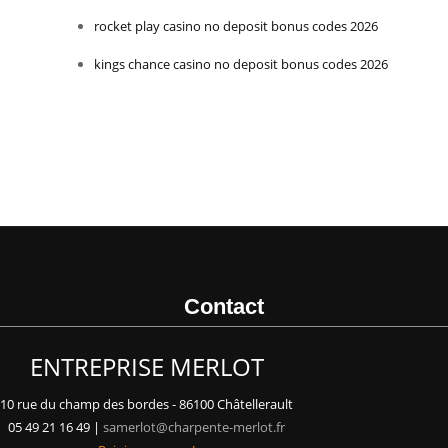
rocket play casino no deposit bonus codes 2026
kings chance casino no deposit bonus codes 2026
Contact
ENTREPRISE MERLOT
10 rue du champ des bordes - 86100 Châtellerault
05 49 21 16 49 |
samerlot@charpente-merlot.fr