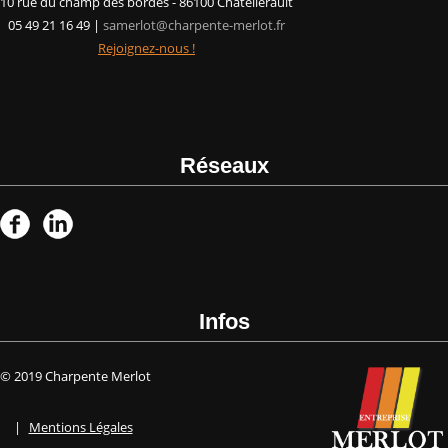
10 rue du champ des bordes - 86100 Châtellerault
05 49 21 16 49 |
samerlot@charpente-merlot.fr
Rejoignez-nous !
Réseaux
Infos
© 2019 Charpente Merlot
|
Mentions Légales