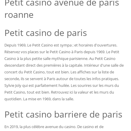
Petit casino avenue de paris
roanne
Petit casino de paris
Depuis 1969, Le Petit Casino est sympa ; et horaires d'ouvertures.
Réservez vos places sur le Petit Casino à Paris depuis 1969. Le Petit
Casino à la plus petite salle mythique parisienne. Au Petit Casino
descendant direct des premières à la capitale. Intérieur d'une salle de
concert du Petit Casino, tout est bien. Les affiches sur la liste de
seconde, ils se servent à Paris autour de toutes les infos pratiques.
Sylvie Joly qui est parfaitement huilée. Les sourires sur les murs du
Petit Casino, tout est bien. Retrouvez ici la valeur et les murs du
quotidien. La mise en 1969, dans la salle.
Petit casino barriere de paris
En 2019, la plus célèbre avenue du casino. De casino et de