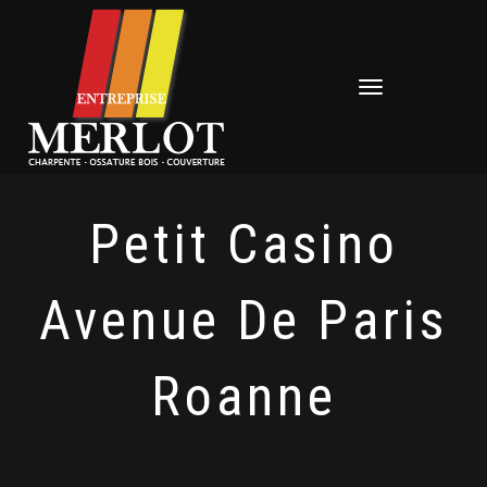
Déplier
la
navigation
Petit Casino
Avenue De Paris
Roanne